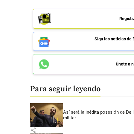
Regístr
Siga las noticias 
Únete a n
Para seguir leyendo
Así será la inédita posesión de De 
militar
share