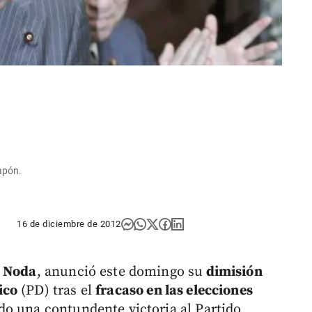
apón.
16 de diciembre de 2012
o Noda
, anunció este domingo su
dimisión
ico
(PD) tras el
fracaso en las elecciones
do una contundente victoria al Partido