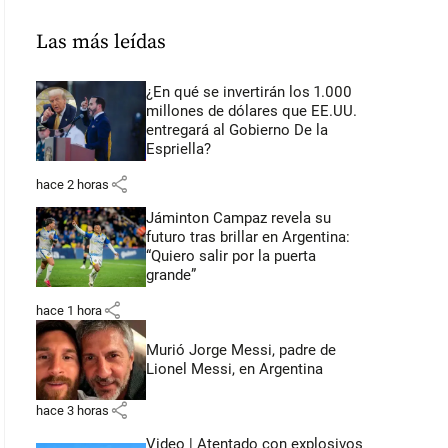
Las más leídas
¿En qué se invertirán los 1.000
millones de dólares que EE.UU.
entregará al Gobierno De la
Espriella?
share
hace 2 horas
Jáminton Campaz revela su
futuro tras brillar en Argentina:
“Quiero salir por la puerta
grande”
share
hace 1 hora
Murió Jorge Messi, padre de
Lionel Messi, en Argentina
share
hace 3 horas
Video | Atentado con explosivos