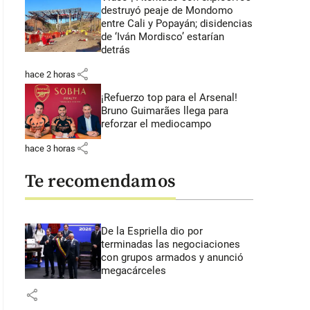
destruyó peaje de Mondomo
entre Cali y Popayán; disidencias
de ‘Iván Mordisco’ estarían
detrás
share
hace 2 horas
¡Refuerzo top para el Arsenal!
Bruno Guimarães llega para
reforzar el mediocampo
share
hace 3 horas
Te recomendamos
De la Espriella dio por
terminadas las negociaciones
con grupos armados y anunció
megacárceles
share