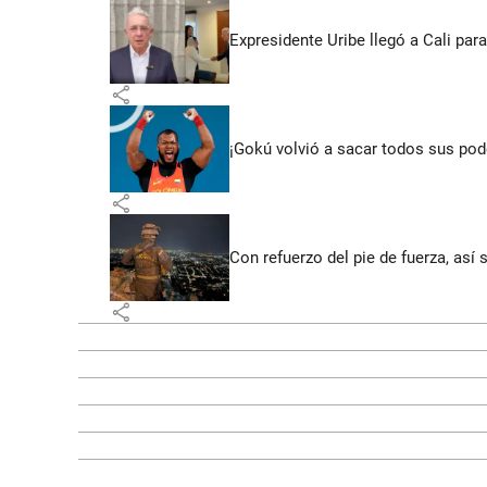
Expresidente Uribe llegó a Cali para
share
¡Gokú volvió a sacar todos sus po
share
Con refuerzo del pie de fuerza, así 
share