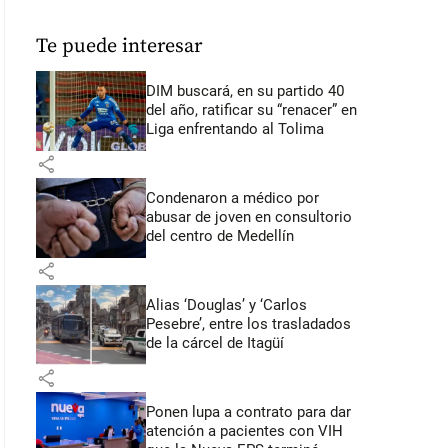
Te puede interesar
DIM buscará, en su partido 40
del año, ratificar su “renacer” en
Liga enfrentando al Tolima
share
Condenaron a médico por
abusar de joven en consultorio
del centro de Medellín
share
Alias ‘Douglas’ y ‘Carlos
Pesebre’, entre los trasladados
de la cárcel de Itagüí
share
Ponen lupa a contrato para dar
atención a pacientes con VIH