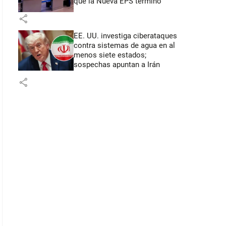
que la Nueva EPS terminó
share
EE. UU. investiga ciberataques
contra sistemas de agua en al
menos siete estados;
sospechas apuntan a Irán
share