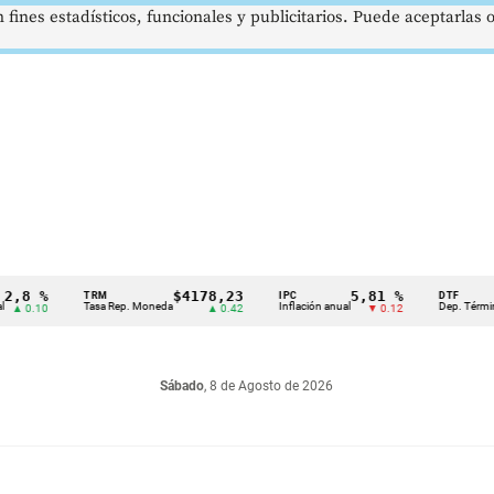
 fines estadísticos, funcionales y publicitarios. Puede aceptarlas
 %
$4178,23
5,81 %
TRM
IPC
DTF
Tasa Rep. Moneda
Inflación anual
Dep. Término Fijo
.10
▲ 0.42
▼ 0.12
Sábado
, 8 de Agosto de 2026