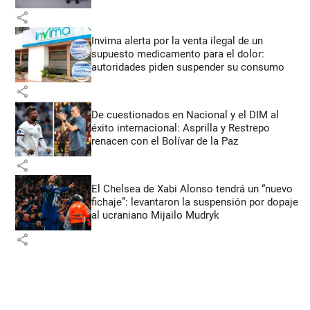
share
Invima alerta por la venta ilegal de un
supuesto medicamento para el dolor:
autoridades piden suspender su consumo
share
De cuestionados en Nacional y el DIM al
éxito internacional: Asprilla y Restrepo
renacen con el Bolívar de la Paz
share
El Chelsea de Xabi Alonso tendrá un “nuevo
fichaje”: levantaron la suspensión por dopaje
al ucraniano Mijailo Mudryk
share