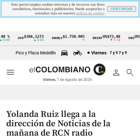
Este portal emplea cookies internas y de terceros con fines
estadísticos, funcionales y publicitarios. Puede aceptarlas o
CONTINUAR
consultar más en nuestra
politica de cookies
8 %
$386,1273
$1.750.905
US$73,48
US$3
UVR
SMMLV
BRENT
ORO
Cintillo
0.05
▲ 0.03
—
▼ 1.12
de
Pico y Placa Medellín
Viernes
7 y 9
7 y 9
indicadores
económicos
menu
person
search
Colombia
Viernes
, 7 de Agosto de 2026
Yolanda Ruiz llega a la
dirección de Noticias de la
mañana de RCN radio