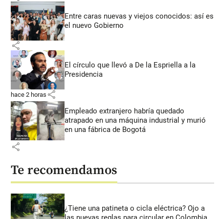
Entre caras nuevas y viejos conocidos: así es
el nuevo Gobierno
share
El círculo que llevó a De la Espriella a la
Presidencia
share
hace 2 horas
Empleado extranjero habría quedado
atrapado en una máquina industrial y murió
en una fábrica de Bogotá
share
Te recomendamos
¿Tiene una patineta o cicla eléctrica? Ojo a
las nuevas reglas para circular en Colombia