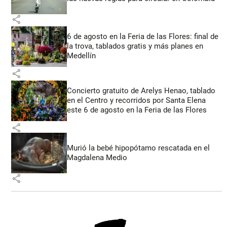
share
6 de agosto en la Feria de las Flores: final de
la trova, tablados gratis y más planes en
Medellín
share
Concierto gratuito de Arelys Henao, tablado
en el Centro y recorridos por Santa Elena
este 6 de agosto en la Feria de las Flores
share
Murió la bebé hipopótamo rescatada en el
Magdalena Medio
share