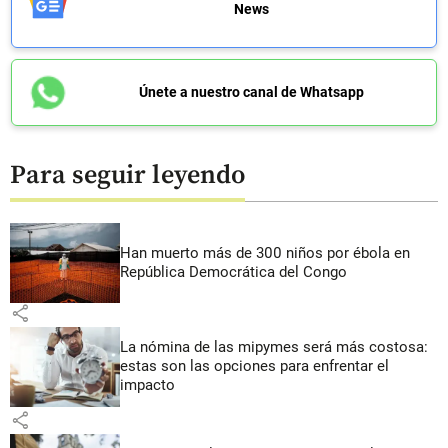
News
Únete a nuestro canal de Whatsapp
Para seguir leyendo
Han muerto más de 300 niños por ébola en
República Democrática del Congo
share
La nómina de las mipymes será más costosa:
estas son las opciones para enfrentar el
impacto
share