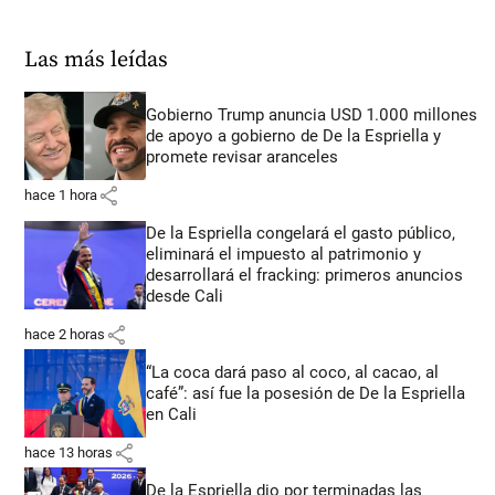
Las más leídas
Gobierno Trump anuncia USD 1.000 millones
de apoyo a gobierno de De la Espriella y
promete revisar aranceles
share
hace 1 hora
De la Espriella congelará el gasto público,
eliminará el impuesto al patrimonio y
desarrollará el fracking: primeros anuncios
desde Cali
share
hace 2 horas
“La coca dará paso al coco, al cacao, al
café”: así fue la posesión de De la Espriella
en Cali
share
hace 13 horas
De la Espriella dio por terminadas las