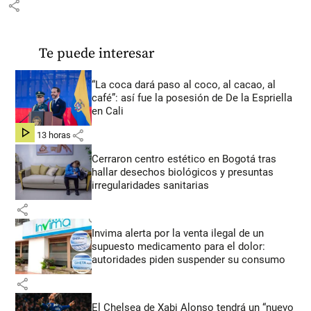
share
Te puede interesar
“La coca dará paso al coco, al cacao, al
café”: así fue la posesión de De la Espriella
en Cali
share
hace 13 horas
Cerraron centro estético en Bogotá tras
hallar desechos biológicos y presuntas
irregularidades sanitarias
share
Invima alerta por la venta ilegal de un
supuesto medicamento para el dolor:
autoridades piden suspender su consumo
share
El Chelsea de Xabi Alonso tendrá un “nuevo