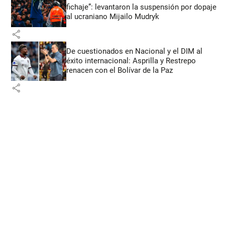
fichaje”: levantaron la suspensión por dopaje
al ucraniano Mijailo Mudryk
share
De cuestionados en Nacional y el DIM al
éxito internacional: Asprilla y Restrepo
renacen con el Bolívar de la Paz
share