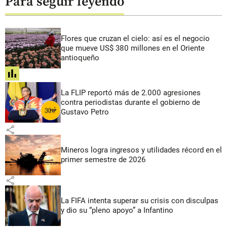
Para seguir leyendo
Flores que cruzan el cielo: así es el negocio
que mueve US$ 380 millones en el Oriente
antioqueño
share
La FLIP reportó más de 2.000 agresiones
contra periodistas durante el gobierno de
Gustavo Petro
share
Mineros logra ingresos y utilidades récord en el
primer semestre de 2026
share
La FIFA intenta superar su crisis con disculpas
y dio su “pleno apoyo” a Infantino