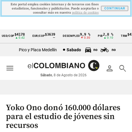
Este portal emplea cookies internas y de terceros con fines
estadísticos, funcionales y publicitarios. Puede aceptarlas o
CONTINUAR
consultar más en nuestra
politica de cookies
$4178
$3639
9,9 %
2,8 %
$417
SD/COP
EUR/COP
DESEMPLEO
PIB
TRM
Cintillo
▲ 0.42
—
▼ 0.30
▲ 0.10
▲
de
Pico y Placa Medellín
Sabado
no
no
indicadores
económicos
menu
person
search
Colombia
Sábado
, 8 de Agosto de 2026
Yoko Ono donó 160.000 dólares
para el estudio de jóvenes sin
recursos