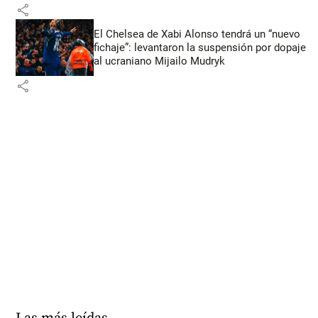
share
El Chelsea de Xabi Alonso tendrá un “nuevo
fichaje”: levantaron la suspensión por dopaje
al ucraniano Mijailo Mudryk
share