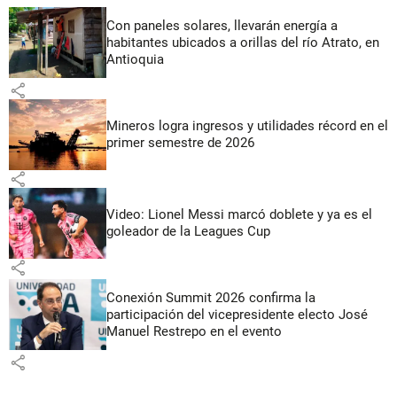
Con paneles solares, llevarán energía a
habitantes ubicados a orillas del río Atrato, en
Antioquia
share
Mineros logra ingresos y utilidades récord en el
primer semestre de 2026
share
Video: Lionel Messi marcó doblete y ya es el
goleador de la Leagues Cup
share
Conexión Summit 2026 confirma la
participación del vicepresidente electo José
Manuel Restrepo en el evento
share