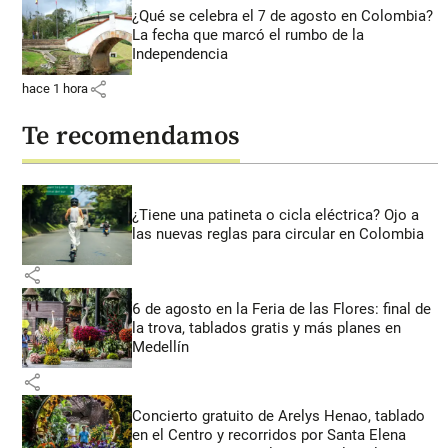
¿Qué se celebra el 7 de agosto en Colombia?
La fecha que marcó el rumbo de la
Independencia
share
hace 1 hora
Te recomendamos
¿Tiene una patineta o cicla eléctrica? Ojo a
las nuevas reglas para circular en Colombia
share
6 de agosto en la Feria de las Flores: final de
la trova, tablados gratis y más planes en
Medellín
share
Concierto gratuito de Arelys Henao, tablado
en el Centro y recorridos por Santa Elena