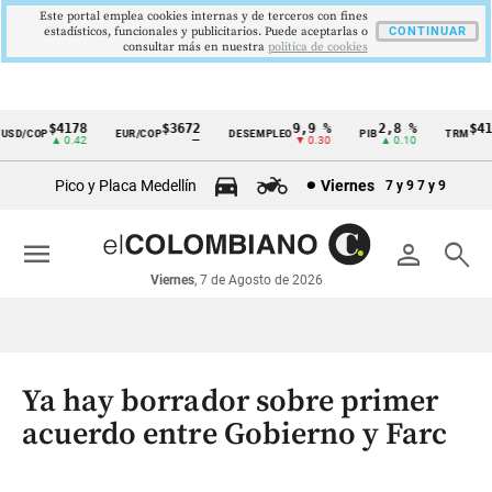
Este portal emplea cookies internas y de terceros con fines
estadísticos, funcionales y publicitarios. Puede aceptarlas o
CONTINUAR
consultar más en nuestra
politica de cookies
$4178
$3672
9,9 %
2,8 %
$417
D/COP
EUR/COP
DESEMPLEO
PIB
TRM
Cintillo
▲ 0.42
—
▼ 0.30
▲ 0.10
▲ 
de
Pico y Placa Medellín
Viernes
7 y 9
7 y 9
indicadores
económicos
menu
person
search
Colombia
Viernes
, 7 de Agosto de 2026
Ya hay borrador sobre primer
acuerdo entre Gobierno y Farc