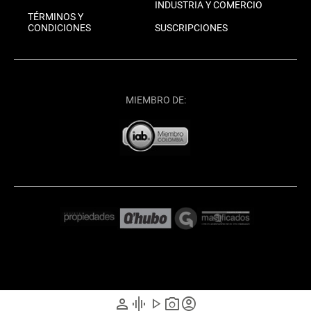
INDUSTRIA Y COMERCIO
TÉRMINOS Y
CONDICIONES
SUSCRIPCIONES
MIEMBRO DE:
person
graphic_eq
play_arrow
photo_camera
account_circle