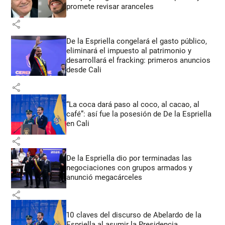
promete revisar aranceles
share
De la Espriella congelará el gasto público,
eliminará el impuesto al patrimonio y
desarrollará el fracking: primeros anuncios
desde Cali
share
“La coca dará paso al coco, al cacao, al
café”: así fue la posesión de De la Espriella
en Cali
share
De la Espriella dio por terminadas las
negociaciones con grupos armados y
anunció megacárceles
share
10 claves del discurso de Abelardo de la
Espriella al asumir la Presidencia