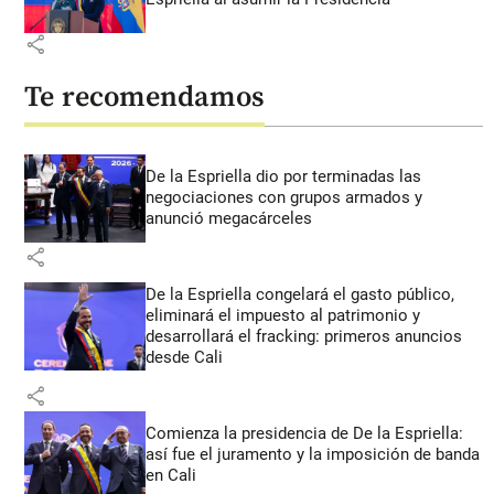
share
Te recomendamos
De la Espriella dio por terminadas las
negociaciones con grupos armados y
anunció megacárceles
share
De la Espriella congelará el gasto público,
eliminará el impuesto al patrimonio y
desarrollará el fracking: primeros anuncios
desde Cali
share
Comienza la presidencia de De la Espriella:
así fue el juramento y la imposición de banda
en Cali