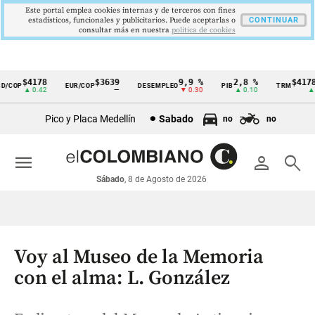
Este portal emplea cookies internas y de terceros con fines
estadísticos, funcionales y publicitarios. Puede aceptarlas o
CONTINUAR
consultar más en nuestra
politica de cookies
$4178
$3639
9,9 %
2,8 %
$4178,
/COP
EUR/COP
DESEMPLEO
PIB
TRM
Cintillo
▲ 0.42
—
▼ 0.30
▲ 0.10
▲ 0
de
Pico y Placa Medellín
Sabado
no
no
indicadores
económicos
menu
person
search
Colombia
Sábado
, 8 de Agosto de 2026
Voy al Museo de la Memoria
con el alma: L. González