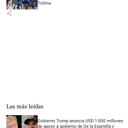
Tolima
share
Las más leídas
Gobierno Trump anuncia USD 1.000 millones
de apoyo a gobierno de De la Espriella y