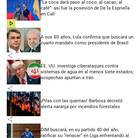
“La coca dará paso al coco, al cacao, al
café”: así fue la posesión de De la Espriella
en Cali
share
A sus 80 años, Lula confirma que buscará un
cuarto mandato como presidente de Brasil
share
EE. UU. investiga ciberataques contra
sistemas de agua en al menos siete estados;
sospechas apuntan a Irán
share
¡Pilas con las quemas! Barbosa decretó
alerta naranja por incendios forestales
share
DIM buscará, en su partido 40 del año,
ratificar su “renacer” en Liga enfrentando al