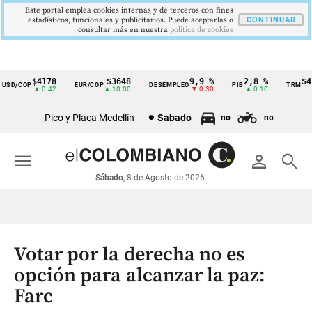
Este portal emplea cookies internas y de terceros con fines
estadísticos, funcionales y publicitarios. Puede aceptarlas o
CONTINUAR
consultar más en nuestra
politica de cookies
$4178
$3648
9,9 %
2,8 %
$417
D/COP
EUR/COP
DESEMPLEO
PIB
TRM
Cintillo
▲ 0.42
▲ 10.00
▼ 0.30
▲ 0.10
▲
de
Pico y Placa Medellín
Sabado
no
no
indicadores
económicos
menu
person
search
Colombia
Sábado
, 8 de Agosto de 2026
Votar por la derecha no es
opción para alcanzar la paz:
Farc