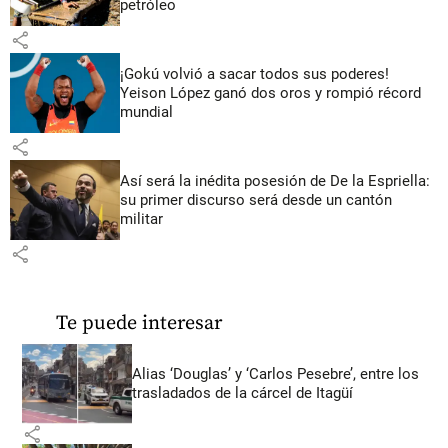
petróleo
share
¡Gokú volvió a sacar todos sus poderes!
Yeison López ganó dos oros y rompió récord
mundial
share
Así será la inédita posesión de De la Espriella:
su primer discurso será desde un cantón
militar
share
Te puede interesar
Alias ‘Douglas’ y ‘Carlos Pesebre’, entre los
trasladados de la cárcel de Itagüí
share