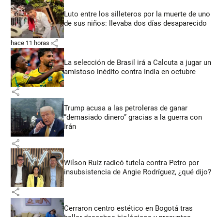
Luto entre los silleteros por la muerte de uno
de sus niños: llevaba dos días desaparecido
share
hace 11 horas
La selección de Brasil irá a Calcuta a jugar un
amistoso inédito contra India en octubre
share
Trump acusa a las petroleras de ganar
“demasiado dinero” gracias a la guerra con
Irán
share
Wilson Ruiz radicó tutela contra Petro por
insubsistencia de Angie Rodríguez, ¿qué dijo?
share
Cerraron centro estético en Bogotá tras