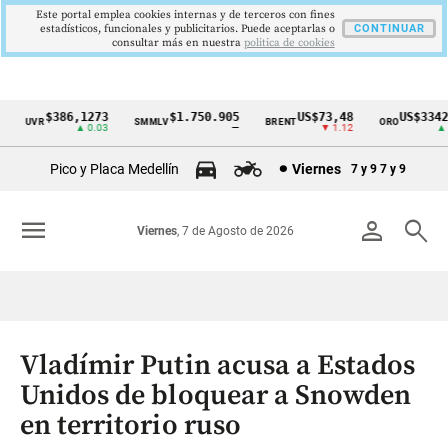
Este portal emplea cookies internas y de terceros con fines
estadísticos, funcionales y publicitarios. Puede aceptarlas o
CONTINUAR
consultar más en nuestra
politica de cookies
$386,1273
$1.750.905
US$73,48
US$3342,
UVR
SMMLV
BRENT
ORO
Cintillo
▲ 0.03
—
▼ 1.12
▲ 8.
de
Pico y Placa Medellín
Viernes
7 y 9
7 y 9
indicadores
económicos
menu
person
search
Viernes
, 7 de Agosto de 2026
Colombia
Vladímir Putin acusa a Estados
Unidos de bloquear a Snowden
en territorio ruso