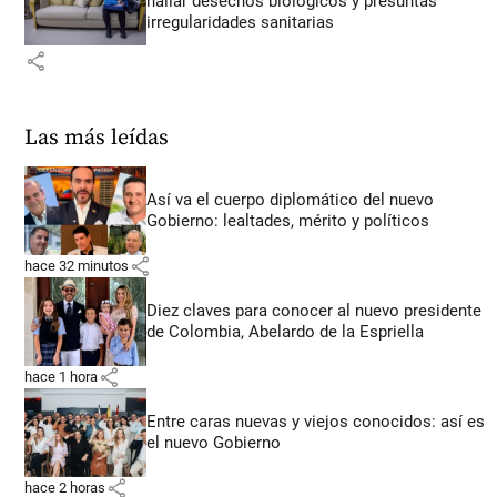
hallar desechos biológicos y presuntas
irregularidades sanitarias
share
Las más leídas
Así va el cuerpo diplomático del nuevo
Gobierno: lealtades, mérito y políticos
share
hace 32 minutos
Diez claves para conocer al nuevo presidente
de Colombia, Abelardo de la Espriella
share
hace 1 hora
Entre caras nuevas y viejos conocidos: así es
el nuevo Gobierno
share
hace 2 horas