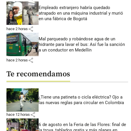
Empleado extranjero habría quedado
atrapado en una máquina industrial y murió
en una fábrica de Bogotá
share
hace 2 horas
Mal parqueado y robándose agua de un
hidrante para lavar el bus: Así fue la sanción
a un conductor en Medellín
share
hace 2 horas
Te recomendamos
¿Tiene una patineta o cicla eléctrica? Ojo a
las nuevas reglas para circular en Colombia
share
hace 12 horas
6 de agosto en la Feria de las Flores: final de
la trova, tablados gratis y más planes en