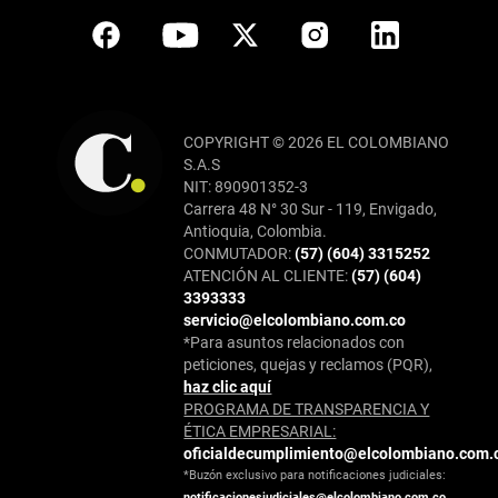
COPYRIGHT © 2026 EL COLOMBIANO
S.A.S
NIT: 890901352-3
Carrera 48 N° 30 Sur - 119, Envigado,
Antioquia, Colombia.
CONMUTADOR:
(57) (604) 3315252
ATENCIÓN AL CLIENTE:
(57) (604)
3393333
servicio@elcolombiano.com.co
*Para asuntos relacionados con
peticiones, quejas y reclamos (PQR),
haz clic aquí
PROGRAMA DE TRANSPARENCIA Y
ÉTICA EMPRESARIAL:
oficialdecumplimiento@elcolombiano.com.
*Buzón exclusivo para notificaciones judiciales:
notificacionesjudiciales@elcolombiano.com.co