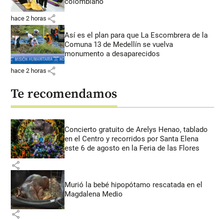
colombiano
share
hace 2 horas
Así es el plan para que La Escombrera de la
Comuna 13 de Medellín se vuelva
monumento a desaparecidos
share
hace 2 horas
Te recomendamos
Concierto gratuito de Arelys Henao, tablado
en el Centro y recorridos por Santa Elena
este 6 de agosto en la Feria de las Flores
share
Murió la bebé hipopótamo rescatada en el
Magdalena Medio
share