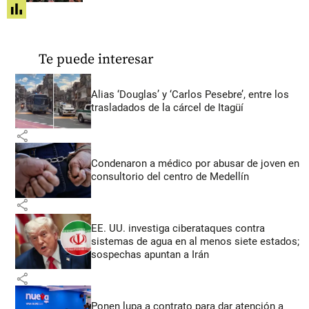
share
Te puede interesar
Alias ‘Douglas’ y ‘Carlos Pesebre’, entre los
trasladados de la cárcel de Itagüí
share
Condenaron a médico por abusar de joven en
consultorio del centro de Medellín
share
EE. UU. investiga ciberataques contra
sistemas de agua en al menos siete estados;
sospechas apuntan a Irán
share
Ponen lupa a contrato para dar atención a