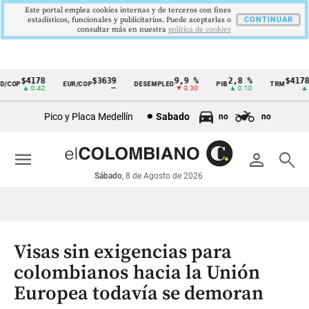
Este portal emplea cookies internas y de terceros con fines
estadísticos, funcionales y publicitarios. Puede aceptarlas o
CONTINUAR
consultar más en nuestra
politica de cookies
$4178
$3639
9,9 %
2,8 %
$4178,2
COP
EUR/COP
DESEMPLEO
PIB
TRM
Cintillo
▲ 0.42
—
▼ 0.30
▲ 0.10
▲ 0.4
de
Pico y Placa Medellín
Sabado
no
no
indicadores
económicos
menu
person
search
Colombia
Sábado
, 8 de Agosto de 2026
Visas sin exigencias para
colombianos hacia la Unión
Europea todavía se demoran