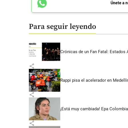
Únete a n
Para seguir leyendo
Crónicas de un Fan Fatal: Estados 
share
Rappi pisa el acelerador en Medel
share
¡Está muy cambiada! Epa Colombia 
share