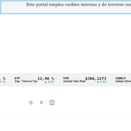
Este portal emplea cookies internas y de terceros con
12,48 %
$386,1273
$
DTF
UVR
SMMLV
Cintillo
Dep. Término Fijo
Unidad Valor Real
Salario Mínimo
▲ 0.05
▲ 0.03
de
indicadores
graphic_eq
play_arrow
photo_camera
económicos
Colombia