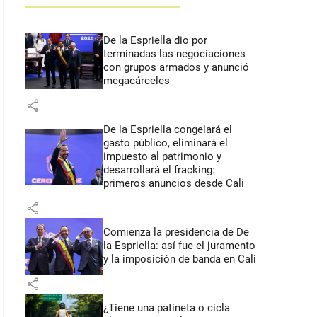
De la Espriella dio por
terminadas las negociaciones
con grupos armados y anunció
megacárceles
share
De la Espriella congelará el
gasto público, eliminará el
impuesto al patrimonio y
desarrollará el fracking:
primeros anuncios desde Cali
share
Comienza la presidencia de De
la Espriella: así fue el juramento
y la imposición de banda en Cali
share
¿Tiene una patineta o cicla