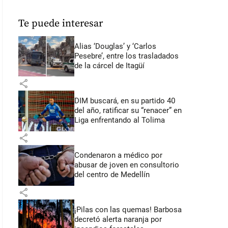
Te puede interesar
Alias ‘Douglas’ y ‘Carlos
Pesebre’, entre los trasladados
de la cárcel de Itagüí
share
DIM buscará, en su partido 40
del año, ratificar su “renacer” en
Liga enfrentando al Tolima
share
Condenaron a médico por
abusar de joven en consultorio
del centro de Medellín
share
¡Pilas con las quemas! Barbosa
decretó alerta naranja por