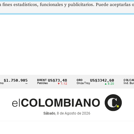
 fines estadísticos, funcionales y publicitarios. Puede aceptarlas
1.750.905
US$73,48
US$3342,60
1
BRENT
ORO
COLCAP
Petróleo
Onza Troy
Índ. Bursátil
—
▼ 1.12
▲ 8.20
Sábado
, 8 de Agosto de 2026