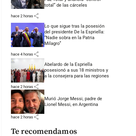
total” de las cárceles
share
hace 2 horas
Lo que sigue tras la posesión
del presidente De la Espriella:
“Nadie sobra en la Patria
Milagro”
share
hace 4 horas
Abelardo de la Espriella
posesionó a sus 18 ministros y
a la consejera para las regiones
share
hace 2 horas
Murió Jorge Messi, padre de
Lionel Messi, en Argentina
share
hace 2 horas
Te recomendamos