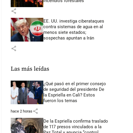
incendios forestales
share
EE. UU. investiga ciberataques
contra sistemas de agua en al
menos siete estados;
sospechas apuntan a Irán
share
Las más leídas
¿Qué pasó en el primer consejo
de seguridad del presidente De
la Espriella en Cali? Estos
fueron los temas
share
hace 2 horas
De la Espriella confirma traslado
de 117 presos vinculados a la
Paz Total y anuncia “control