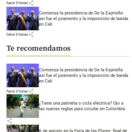
share
hace 9 horas
Comienza la presidencia de De la Espriella:
así fue el juramento y la imposición de banda
en Cali
share
hace 3 horas
Te recomendamos
Comienza la presidencia de De la Espriella:
así fue el juramento y la imposición de banda
en Cali
share
hace 3 horas
¿Tiene una patineta o cicla eléctrica? Ojo a
las nuevas reglas para circular en Colombia
share
6 de agosto en la Feria de las Flores: final de