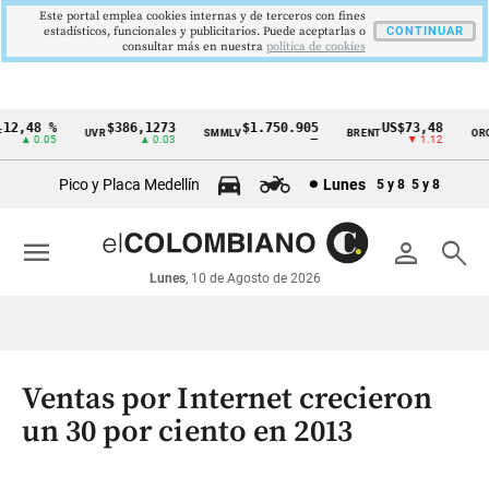
Este portal emplea cookies internas y de terceros con fines
estadísticos, funcionales y publicitarios. Puede aceptarlas o
CONTINUAR
consultar más en nuestra
politica de cookies
2,48 %
$386,1273
$1.750.905
US$73,48
U
UVR
SMMLV
BRENT
ORO
Cintillo
▲ 0.05
▲ 0.03
—
▼ 1.12
de
Pico y Placa Medellín
Lunes
5 y 8
5 y 8
indicadores
económicos
menu
person
search
Colombia
Lunes
, 10 de Agosto de 2026
Ventas por Internet crecieron
un 30 por ciento en 2013