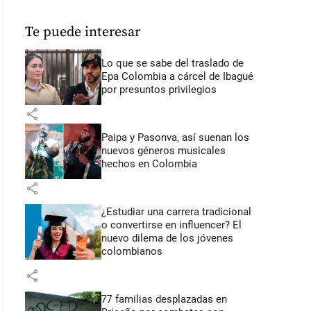
Te puede interesar
Lo que se sabe del traslado de
Epa Colombia a cárcel de Ibagué
por presuntos privilegios
share
Paipa y Pasonva, así suenan los
nuevos géneros musicales
hechos en Colombia
share
¿Estudiar una carrera tradicional
o convertirse en influencer? El
nuevo dilema de los jóvenes
colombianos
share
77 familias desplazadas en