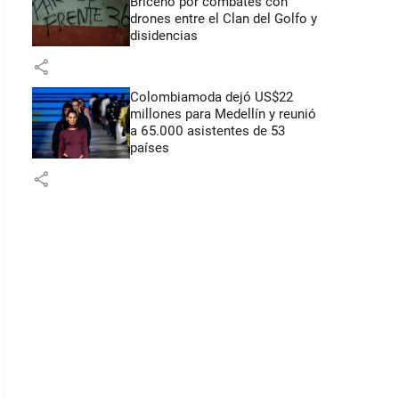
Briceño por combates con
drones entre el Clan del Golfo y
disidencias
share
Colombiamoda dejó US$22
millones para Medellín y reunió
a 65.000 asistentes de 53
países
share