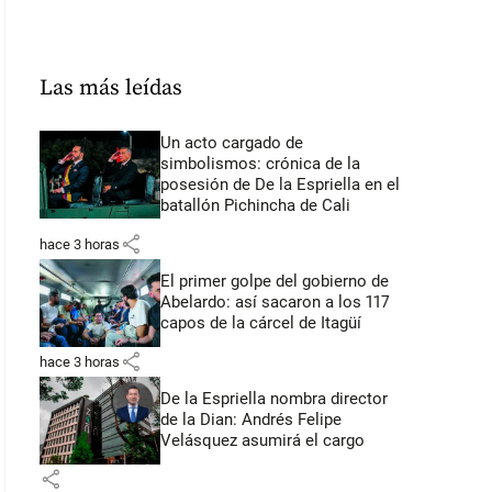
Las más leídas
Un acto cargado de
simbolismos: crónica de la
posesión de De la Espriella en el
batallón Pichincha de Cali
share
hace 3 horas
El primer golpe del gobierno de
Abelardo: así sacaron a los 117
capos de la cárcel de Itagüí
share
hace 3 horas
De la Espriella nombra director
de la Dian: Andrés Felipe
Velásquez asumirá el cargo
share