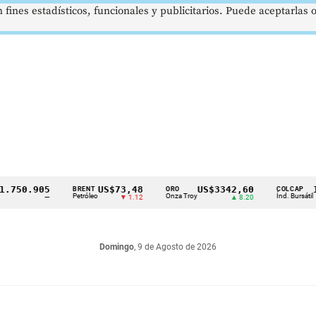
 fines estadísticos, funcionales y publicitarios. Puede aceptarlas
0.905
US$73,48
US$3342,60
1621
BRENT
ORO
COLCAP
Petróleo
Onza Troy
Índ. Bursátil
—
▼ 1.12
▲ 8.20
Domingo
, 9 de Agosto de 2026