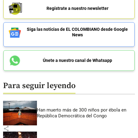
Regístrate a nuestro newsletter
Siga las noticias de EL COLOMBIANO desde Google
News
Únete a nuestro canal de Whatsapp
Para seguir leyendo
Han muerto más de 300 niños por ébola en
República Democrática del Congo
share