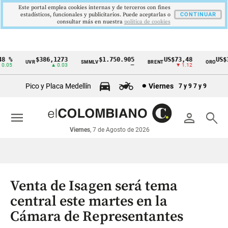
Este portal emplea cookies internas y de terceros con fines
estadísticos, funcionales y publicitarios. Puede aceptarlas o
CONTINUAR
consultar más en nuestra
politica de cookies
 %
$386,1273
$1.750.905
US$73,48
US$33
UVR
SMMLV
BRENT
ORO
Cintillo
.05
▲ 0.03
—
▼ 1.12
de
Pico y Placa Medellín
Viernes
7 y 9
7 y 9
indicadores
económicos
menu
person
search
Colombia
Viernes
, 7 de Agosto de 2026
Venta de Isagen será tema
central este martes en la
Cámara de Representantes