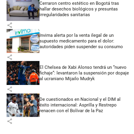
Cerraron centro estético en Bogotá tras
hallar desechos biológicos y presuntas
irregularidades sanitarias
share
Invima alerta por la venta ilegal de un
supuesto medicamento para el dolor:
autoridades piden suspender su consumo
share
El Chelsea de Xabi Alonso tendrá un “nuevo
fichaje”: levantaron la suspensión por dopaje
al ucraniano Mijailo Mudryk
share
De cuestionados en Nacional y el DIM al
éxito internacional: Asprilla y Restrepo
renacen con el Bolívar de la Paz
share