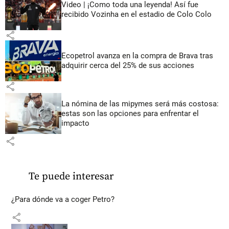
Video | ¡Como toda una leyenda! Así fue
recibido Vozinha en el estadio de Colo Colo
share
Ecopetrol avanza en la compra de Brava tras
adquirir cerca del 25% de sus acciones
share
La nómina de las mipymes será más costosa:
estas son las opciones para enfrentar el
impacto
share
Te puede interesar
¿Para dónde va a coger Petro?
share