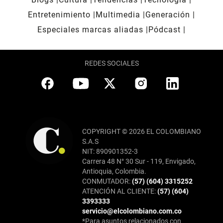
Entretenimiento
Multimedia
Generación
Especiales marcas aliadas
Pódcast
REDES SOCIALES
COPYRIGHT © 2026 EL COLOMBIANO
S.A.S
NIT: 890901352-3
Carrera 48 N° 30 Sur - 119, Envigado,
Antioquia, Colombia.
CONMUTADOR:
(57) (604) 3315252
ATENCIÓN AL CLIENTE:
(57) (604)
3393333
servicio@elcolombiano.com.co
*Para asuntos relacionados con