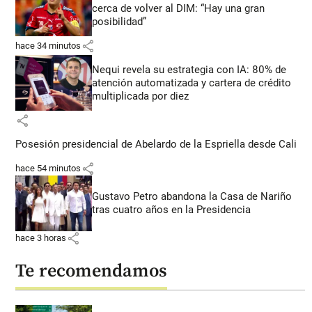
cerca de volver al DIM: “Hay una gran
posibilidad”
share
hace 34 minutos
Nequi revela su estrategia con IA: 80% de
atención automatizada y cartera de crédito
multiplicada por diez
share
Posesión presidencial de Abelardo de la Espriella desde Cali
share
hace 54 minutos
Gustavo Petro abandona la Casa de Nariño
tras cuatro años en la Presidencia
share
hace 3 horas
Te recomendamos