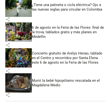
¿Tiene una patineta o cicla eléctrica? Ojo a
las nuevas reglas para circular en Colombia
share
6 de agosto en la Feria de las Flores: final de
la trova, tablados gratis y más planes en
Medellín
share
Concierto gratuito de Arelys Henao, tablado
en el Centro y recorridos por Santa Elena
este 6 de agosto en la Feria de las Flores
share
Murió la bebé hipopótamo rescatada en el
Magdalena Medio
share