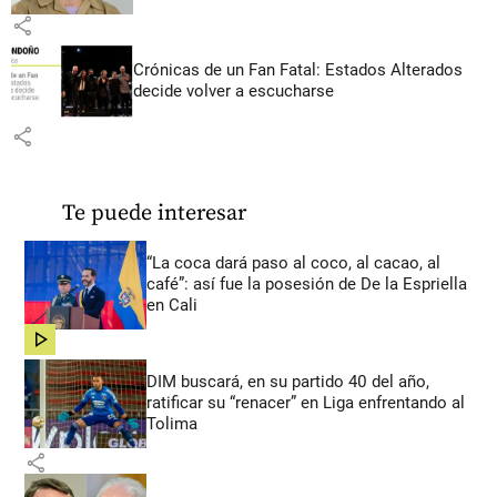
share
Crónicas de un Fan Fatal: Estados Alterados
decide volver a escucharse
share
Te puede interesar
“La coca dará paso al coco, al cacao, al
café”: así fue la posesión de De la Espriella
en Cali
share
DIM buscará, en su partido 40 del año,
ratificar su “renacer” en Liga enfrentando al
Tolima
share