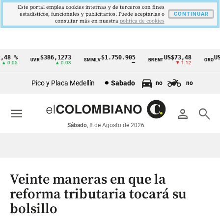
Este portal emplea cookies internas y de terceros con fines
estadísticos, funcionales y publicitarios. Puede aceptarlas o
CONTINUAR
consultar más en nuestra
politica de cookies
48 %
$386,1273
$1.750.905
US$73,48
US$
UVR
SMMLV
BRENT
ORO
Cintillo
 0.05
▲ 0.03
—
▼ 1.12
de
Pico y Placa Medellín
Sabado
no
no
indicadores
económicos
menu
person
search
Colombia
Sábado
, 8 de Agosto de 2026
Veinte maneras en que la
reforma tributaria tocará su
bolsillo