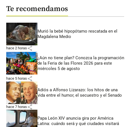
Te recomendamos
Murió la bebé hipopótamo rescatada en el
Magdalena Medio
share
hace 2 horas
¿Aún no tiene plan? Conozca la programación
de la Feria de las Flores 2026 para este
miércoles 5 de agosto
share
hace 5 horas
Adiós a Alfonso Lizarazo: los hitos de una
vida entre el humor, el secuestro y el Senado
share
hace 7 horas
Papa León XIV anuncia gira por América
Latina: cuándo será y qué ciudades visitará