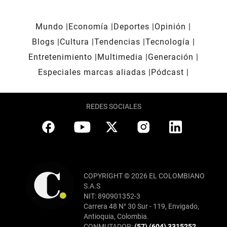
Mundo
Economía
Deportes
Opinión
Blogs
Cultura
Tendencias
Tecnología
Entretenimiento
Multimedia
Generación
Especiales marcas aliadas
Pódcast
REDES SOCIALES
COPYRIGHT © 2026 EL COLOMBIANO
S.A.S
NIT: 890901352-3
Carrera 48 N° 30 Sur - 119, Envigado,
Antioquia, Colombia.
CONMUTADOR:
(57) (604) 3315252