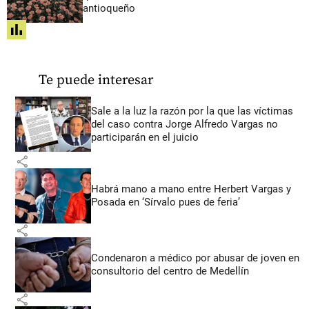
antioqueño
share
Te puede interesar
Sale a la luz la razón por la que las víctimas
del caso contra Jorge Alfredo Vargas no
participarán en el juicio
share
Habrá mano a mano entre Herbert Vargas y
Posada en ‘Sírvalo pues de feria’
share
Condenaron a médico por abusar de joven en
consultorio del centro de Medellín
share