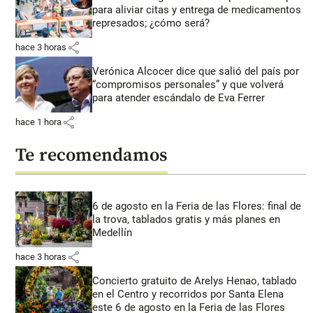
para aliviar citas y entrega de medicamentos
represados; ¿cómo será?
share
hace 3 horas
Verónica Alcocer dice que salió del país por
“compromisos personales” y que volverá
para atender escándalo de Eva Ferrer
share
hace 1 hora
Te recomendamos
6 de agosto en la Feria de las Flores: final de
la trova, tablados gratis y más planes en
Medellín
share
hace 3 horas
Concierto gratuito de Arelys Henao, tablado
en el Centro y recorridos por Santa Elena
este 6 de agosto en la Feria de las Flores