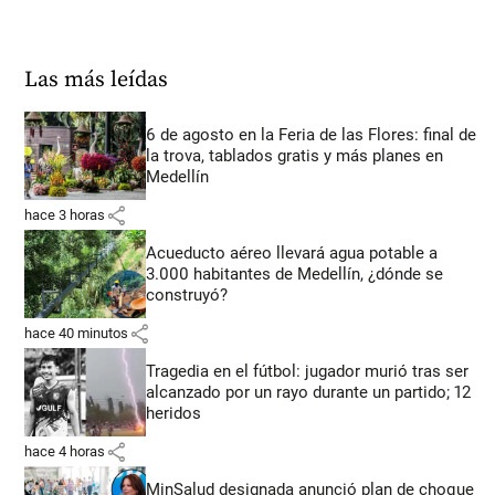
Las más leídas
6 de agosto en la Feria de las Flores: final de
la trova, tablados gratis y más planes en
Medellín
share
hace 3 horas
Acueducto aéreo llevará agua potable a
3.000 habitantes de Medellín, ¿dónde se
construyó?
share
hace 40 minutos
Tragedia en el fútbol: jugador murió tras ser
alcanzado por un rayo durante un partido; 12
heridos
share
hace 4 horas
MinSalud designada anunció plan de choque