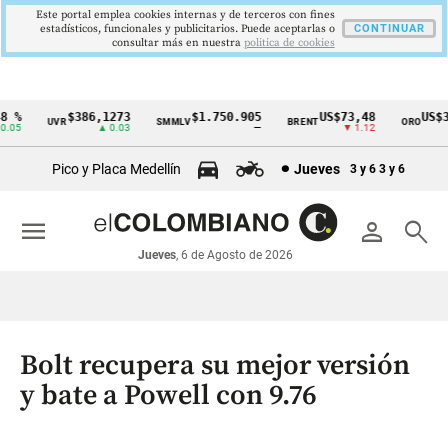
Este portal emplea cookies internas y de terceros con fines
estadísticos, funcionales y publicitarios. Puede aceptarlas o
CONTINUAR
consultar más en nuestra
politica de cookies
%
$386,1273
$1.750.905
US$73,48
US$334
UVR
SMMLV
BRENT
ORO
Cintillo
5
▲ 0.03
—
▼ 1.12
▲
de
Pico y Placa Medellín
Jueves
3 y 6
3 y 6
indicadores
económicos
menu
person
search
Colombia
Jueves
, 6 de Agosto de 2026
Bolt recupera su mejor versión
y bate a Powell con 9.76