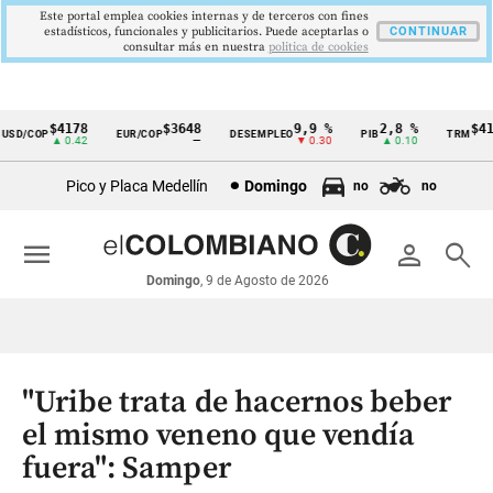
Este portal emplea cookies internas y de terceros con fines
estadísticos, funcionales y publicitarios. Puede aceptarlas o
CONTINUAR
consultar más en nuestra
politica de cookies
$4178
$3648
9,9 %
2,8 %
$4178
D/COP
EUR/COP
DESEMPLEO
PIB
TRM
Cintillo
▲ 0.42
—
▼ 0.30
▲ 0.10
▲ 
de
Pico y Placa Medellín
Domingo
no
no
indicadores
económicos
menu
person
search
Colombia
Domingo
, 9 de Agosto de 2026
"Uribe trata de hacernos beber
el mismo veneno que vendía
fuera": Samper