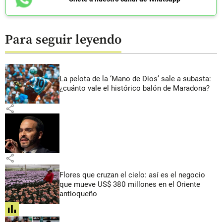
Para seguir leyendo
La pelota de la ‘Mano de Dios’ sale a subasta:
¿cuánto vale el histórico balón de Maradona?
share
share
Flores que cruzan el cielo: así es el negocio
que mueve US$ 380 millones en el Oriente
antioqueño
share