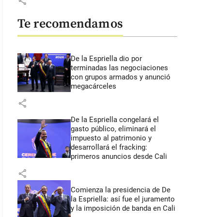
share
Te recomendamos
De la Espriella dio por
terminadas las negociaciones
con grupos armados y anunció
megacárceles
share
De la Espriella congelará el
gasto público, eliminará el
impuesto al patrimonio y
desarrollará el fracking:
primeros anuncios desde Cali
share
Comienza la presidencia de De
la Espriella: así fue el juramento
y la imposición de banda en Cali