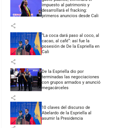
impuesto al patrimonio y
desarrollará el fracking:
primeros anuncios desde Cali
share
“La coca dará paso al coco, al
cacao, al café”: así fue la
posesión de De la Espriella en
Cali
share
De la Espriella dio por
terminadas las negociaciones
con grupos armados y anunció
megacárceles
share
10 claves del discurso de
Abelardo de la Espriella al
asumir la Presidencia