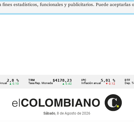
 fines estadísticos, funcionales y publicitarios. Puede aceptarlas
,8 %
$4178,23
5,81 %
TRM
IPC
DTF
Tasa Rep. Moneda
Inflación anual
Dep. Término 
▲ 0.10
▲ 0.42
▼ 0.12
Sábado
, 8 de Agosto de 2026