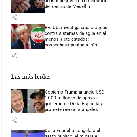
abusar de joven en consultorio
del centro de Medellín
share
EE. UU. investiga ciberataques
contra sistemas de agua en al
menos siete estados;
sospechas apuntan a Irán
share
Las más leídas
Gobierno Trump anuncia USD
1.000 millones de apoyo a
gobierno de De la Espriella y
promete revisar aranceles
share
De la Espriella congelará el
gasto público, eliminará el