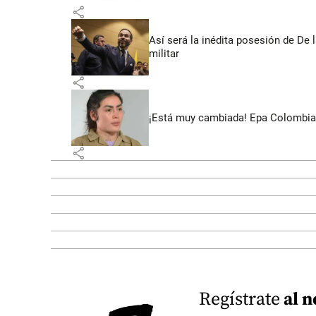
share
Así será la inédita posesión de De 
militar
share
¡Está muy cambiada! Epa Colombia 
share
Regístrate
al n