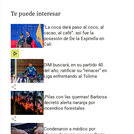
Te puede interesar
“La coca dará paso al coco, al
cacao, al café”: así fue la
posesión de De la Espriella en
Cali
share
DIM buscará, en su partido 40
del año, ratificar su “renacer” en
Liga enfrentando al Tolima
share
¡Pilas con las quemas! Barbosa
decretó alerta naranja por
incendios forestales
share
Condenaron a médico por