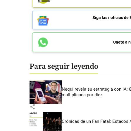
Siga las noticias 
Únete a n
Para seguir leyendo
Nequi revela su estrategia con IA:
multiplicada por diez
share
Crónicas de un Fan Fatal: Estados 