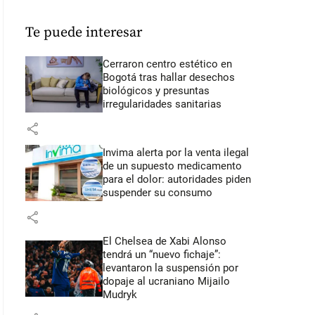
Te puede interesar
Cerraron centro estético en
Bogotá tras hallar desechos
biológicos y presuntas
irregularidades sanitarias
share
Invima alerta por la venta ilegal
de un supuesto medicamento
para el dolor: autoridades piden
suspender su consumo
share
El Chelsea de Xabi Alonso
tendrá un “nuevo fichaje”:
levantaron la suspensión por
dopaje al ucraniano Mijailo
Mudryk