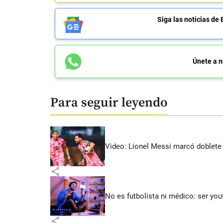
Siga las noticias 
Únete a n
Para seguir leyendo
Video: Lionel Messi marcó doblete 
share
No es futbolista ni médico: ser yo
share