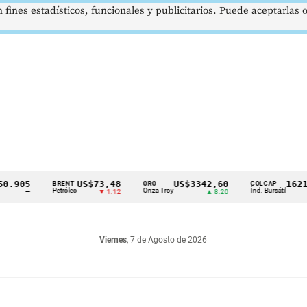
 fines estadísticos, funcionales y publicitarios. Puede aceptarlas
05
US$73,48
US$3342,60
1621,34 
BRENT
ORO
COLCAP
Petróleo
Onza Troy
Índ. Bursátil
—
▼ 1.12
▲ 8.20
▲
Viernes
, 7 de Agosto de 2026