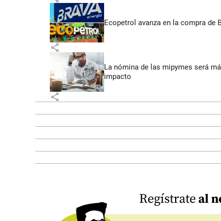
Ecopetrol avanza en la compra de B
share
La nómina de las mipymes será más
impacto
share
Regístrate
al n