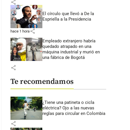
share
El círculo que llevó a De la
Espriella a la Presidencia
share
hace 1 hora
Empleado extranjero habría
quedado atrapado en una
máquina industrial y murió en
una fábrica de Bogotá
share
Te recomendamos
¿Tiene una patineta o cicla
eléctrica? Ojo a las nuevas
reglas para circular en Colombia
share