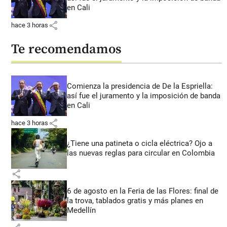
en Cali
share
hace 3 horas
Te recomendamos
Comienza la presidencia de De la Espriella:
así fue el juramento y la imposición de banda
en Cali
share
hace 3 horas
¿Tiene una patineta o cicla eléctrica? Ojo a
las nuevas reglas para circular en Colombia
share
6 de agosto en la Feria de las Flores: final de
la trova, tablados gratis y más planes en
Medellín