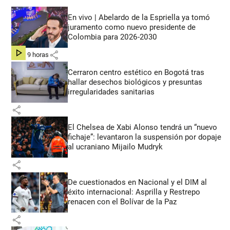
En vivo | Abelardo de la Espriella ya tomó
juramento como nuevo presidente de
Colombia para 2026-2030
share
hace 9 horas
Cerraron centro estético en Bogotá tras
hallar desechos biológicos y presuntas
irregularidades sanitarias
share
El Chelsea de Xabi Alonso tendrá un “nuevo
fichaje”: levantaron la suspensión por dopaje
al ucraniano Mijailo Mudryk
share
De cuestionados en Nacional y el DIM al
éxito internacional: Asprilla y Restrepo
renacen con el Bolívar de la Paz
share