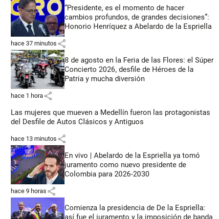
“Presidente, es el momento de hacer
cambios profundos, de grandes decisiones”:
Honorio Henríquez a Abelardo de la Espriella
share
hace 37 minutos
8 de agosto en la Feria de las Flores: el Súper
Concierto 2026, desfile de Héroes de la
Patria y mucha diversión
share
hace 1 hora
Las mujeres que mueven a Medellín fueron las protagonistas
del Desfile de Autos Clásicos y Antiguos
share
hace 13 minutos
En vivo | Abelardo de la Espriella ya tomó
juramento como nuevo presidente de
Colombia para 2026-2030
share
hace 9 horas
Comienza la presidencia de De la Espriella:
así fue el juramento y la imposición de banda