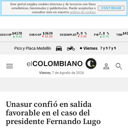
Este portal emplea cookies internas y de terceros con fines
estadísticos, funcionales y publicitarios. Puede aceptarlas o
CONTINUAR
consultar más en nuestra
politica de cookies
$4178
$3639
9,9 %
2,8 %
$417
D/COP
EUR/COP
DESEMPLEO
PIB
TRM
Cintillo
▲ 0.42
▼ 33.00
▼ 0.30
▲ 0.10
▲ 
de
Pico y Placa Medellín
Viernes
7 y 9
7 y 9
indicadores
económicos
menu
person
search
Colombia
Viernes
, 7 de Agosto de 2026
Unasur confió en salida
favorable en el caso del
presidente Fernando Lugo