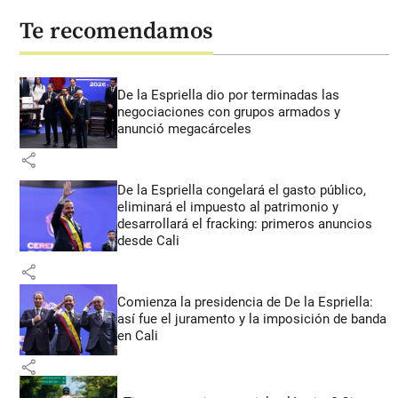
Te recomendamos
De la Espriella dio por terminadas las
negociaciones con grupos armados y
anunció megacárceles
share
De la Espriella congelará el gasto público,
eliminará el impuesto al patrimonio y
desarrollará el fracking: primeros anuncios
desde Cali
share
Comienza la presidencia de De la Espriella:
así fue el juramento y la imposición de banda
en Cali
share