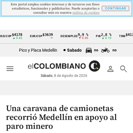
Este portal emplea cookies internas y de terceros con fines
estadísticos, funcionales y publicitarios. Puede aceptarlas o
CONTINUAR
consultar más en nuestra
politica de cookies
$4178
$3639
9,9 %
2,8 %
$4178
D/COP
EUR/COP
DESEMPLEO
PIB
TRM
Cintillo
▲ 0.42
—
▼ 0.30
▲ 0.10
▲ 
de
Pico y Placa Medellín
Sabado
no
no
indicadores
económicos
menu
person
search
Colombia
Sábado
, 8 de Agosto de 2026
Una caravana de camionetas
recorrió Medellín en apoyo al
paro minero