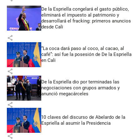
De la Espriella congelará el gasto público,
eliminará el impuesto al patrimonio y
desarrollará el fracking: primeros anuncios
desde Cali
share
“La coca dará paso al coco, al cacao, al
café”: así fue la posesión de De la Espriella
en Cali
share
De la Espriella dio por terminadas las
negociaciones con grupos armados y
anunció megacárceles
share
10 claves del discurso de Abelardo de la
Espriella al asumir la Presidencia
share