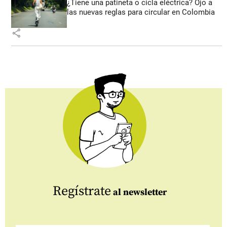
¿Tiene una patineta o cicla eléctrica? Ojo a
las nuevas reglas para circular en Colombia
share
Regístrate
al newsletter