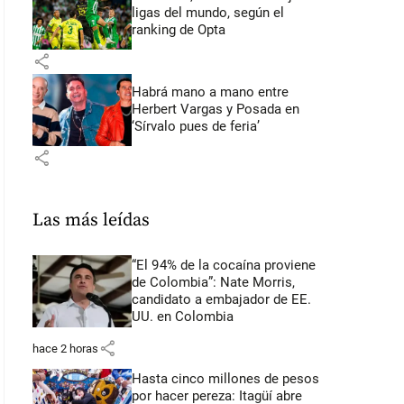
ligas del mundo, según el
ranking de Opta
share
Habrá mano a mano entre
Herbert Vargas y Posada en
‘Sírvalo pues de feria’
share
Las más leídas
“El 94% de la cocaína proviene
de Colombia”: Nate Morris,
candidato a embajador de EE.
UU. en Colombia
share
hace 2 horas
Hasta cinco millones de pesos
por hacer pereza: Itagüí abre