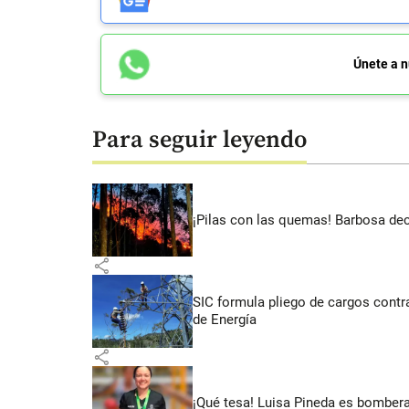
Únete a n
Para seguir leyendo
¡Pilas con las quemas! Barbosa dec
share
SIC formula pliego de cargos contra
de Energía
share
¡Qué tesa! Luisa Pineda es bombera