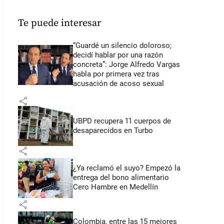
Te puede interesar
“Guardé un silencio doloroso;
decidí hablar por una razón
concreta”: Jorge Alfredo Vargas
habla por primera vez tras
acusación de acoso sexual
share
UBPD recupera 11 cuerpos de
desaparecidos en Turbo
share
¿Ya reclamó el suyo? Empezó la
entrega del bono alimentario
Cero Hambre en Medellín
share
Colombia, entre las 15 mejores