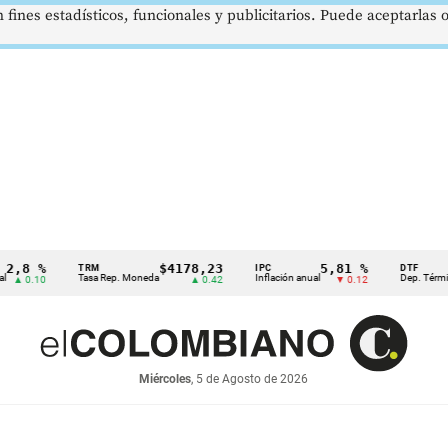
 fines estadísticos, funcionales y publicitarios. Puede aceptarlas
 %
$4178,23
5,81 %
TRM
IPC
DTF
Tasa Rep. Moneda
Inflación anual
Dep. Término Fijo
.10
▲ 0.42
▼ 0.12
Miércoles
, 5 de Agosto de 2026