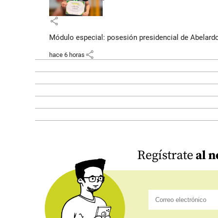
share
Módulo especial: posesión presidencial de Abelardo 
share
hace 6 horas
Regístrate
al n