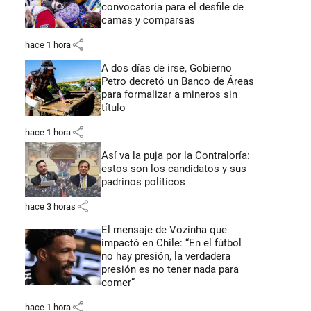
convocatoria para el desfile de
camas y comparsas
share
hace 1 hora
A dos días de irse, Gobierno
Petro decretó un Banco de Áreas
para formalizar a mineros sin
título
share
hace 1 hora
Así va la puja por la Contraloría:
estos son los candidatos y sus
padrinos políticos
share
hace 3 horas
El mensaje de Vozinha que
impactó en Chile: “En el fútbol
no hay presión, la verdadera
presión es no tener nada para
comer”
share
hace 1 hora