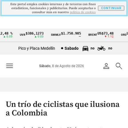
Este portal emplea cookies internas y de terceros con fines
estadísticos, funcionales y publicitarios. Puede aceptarlas o
CONTINUAR
consultar más en nuestra
politica de cookies
,48 %
$386,1273
$1.750.905
US$73,48
US
UVR
SMMLV
BRENT
ORO
Cintillo
▲ 0.05
▲ 0.03
—
▼ 1.12
de
Pico y Placa Medellín
Sabado
no
no
indicadores
económicos
menu
person
search
Sábado
, 8 de Agosto de 2026
Colombia
Un trío de ciclistas que ilusiona
a Colombia