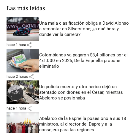
Las más leídas
Una mala clasificación obliga a David Alonso
a remontar en Silverstone; ¿a qué hora y
dónde ver la carrera?
share
hace 1 hora
Colombianos ya pagaron $8,4 billones por el
4x1.000 en 2026; De la Espriella propone
eliminarlo
share
hace 2 horas
Un policía muerto y otro herido dejó un
atentado con drones en el Cesar, mientras
Abelardo se posionaba
share
hace 1 hora
Abelardo de la Espriella posesionó a sus 18
ministros, al director del Dapre y a la
consejera para las regiones