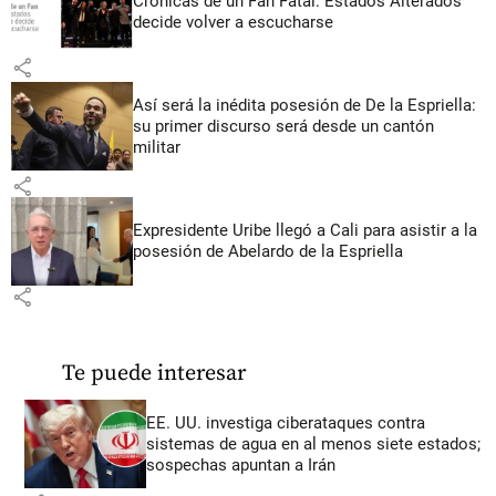
Crónicas de un Fan Fatal: Estados Alterados
decide volver a escucharse
share
Así será la inédita posesión de De la Espriella:
su primer discurso será desde un cantón
militar
share
Expresidente Uribe llegó a Cali para asistir a la
posesión de Abelardo de la Espriella
share
Te puede interesar
EE. UU. investiga ciberataques contra
sistemas de agua en al menos siete estados;
sospechas apuntan a Irán