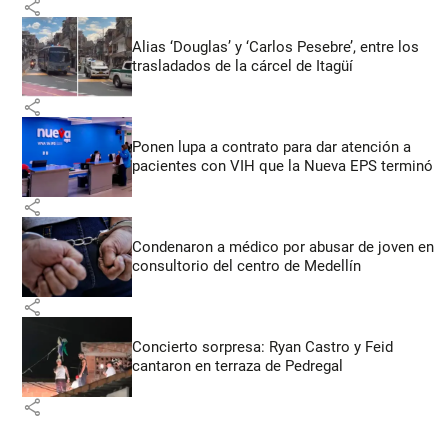
share
Alias ‘Douglas’ y ‘Carlos Pesebre’, entre los
trasladados de la cárcel de Itagüí
share
Ponen lupa a contrato para dar atención a
pacientes con VIH que la Nueva EPS terminó
share
Condenaron a médico por abusar de joven en
consultorio del centro de Medellín
share
Concierto sorpresa: Ryan Castro y Feid
cantaron en terraza de Pedregal
share