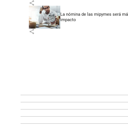
share
La nómina de las mipymes será más
impacto
share