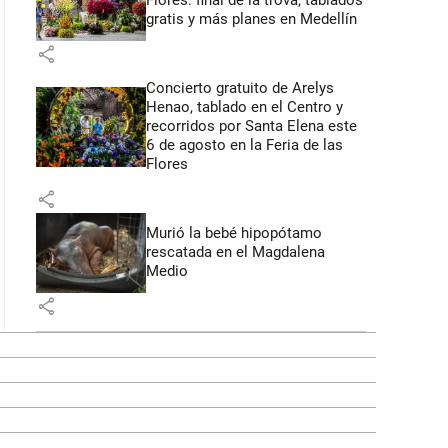
Flores: final de la trova, tablados
gratis y más planes en Medellín
share
Concierto gratuito de Arelys
Henao, tablado en el Centro y
recorridos por Santa Elena este
6 de agosto en la Feria de las
Flores
share
Murió la bebé hipopótamo
rescatada en el Magdalena
Medio
share