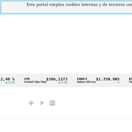
Este portal emplea cookies internas y de terceros con
8 %
$386,1273
$1.750.905
UVR
SMMLV
BRENT
Cintillo
Unidad Valor Real
Salario Mínimo
Petróleo
0.05
▲ 0.03
—
de
indicadores
graphic_eq
play_arrow
photo_camera
económicos
Colombia