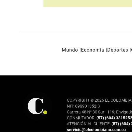
Mundo
Economía
Deportes
REDES SOCIALES
COPYRIGHT © 2026 EL COLOMBIA
NIT: 890901352-3
Carrera 48 N° 30 Sur - 119, Envigad
CONMUTADOR:
(57) (604) 331525
ATENCIÓN AL CLIENTE:
(57) (604)
servicio@elcolombiano.com.co