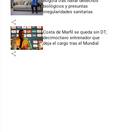
Bogotá tras hallar desechos
biológicos y presuntas
irregularidades sanitarias
share
Costa de Marfil se queda sin DT;
decimoctavo entrenador que
deja el cargo tras el Mundial
share