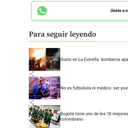
Únete a n
Para seguir leyendo
Susto en La Estrella: bomberos ap
share
No es futbolista ni médico: ser yo
share
Bogotá tiene uno de los 10 mejores
colombiano