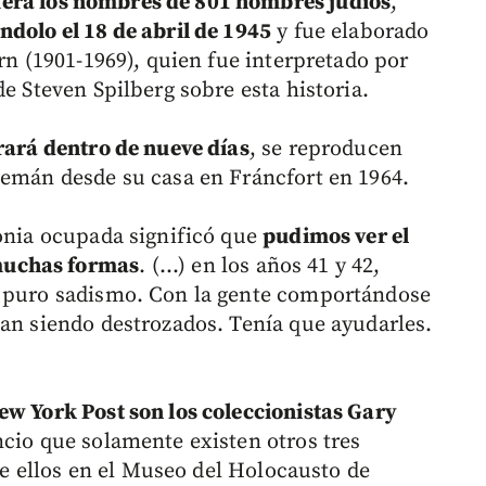
ra los nombres de 801 hombres judíos
,
ndolo el 18 de abril de 1945
y fue elaborado
ern (1901-1969), quien fue interpretado por
de Steven Spilberg sobre esta historia.
rará dentro de nueve días
, se reproducen
lemán desde su casa en Fráncfort en 1964.
lonia ocupada significó que
pudimos ver el
muchas formas
. (...) en los años 41 y 42,
e puro sadismo. Con la gente comportándose
ban siendo destrozados. Tenía que ayudarles.
ew York Post son los coleccionistas Gary
ncio que solamente existen otros tres
 de ellos en el Museo del Holocausto de