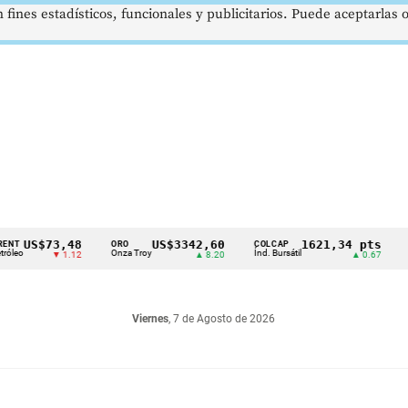
 fines estadísticos, funcionales y publicitarios. Puede aceptarlas
US$73,48
US$3342,60
1621,34 pts
ORO
COLCAP
USD/
Onza Troy
Índ. Bursátil
Dólar 
▼ 1.12
▲ 8.20
▲ 0.67
Viernes
, 7 de Agosto de 2026