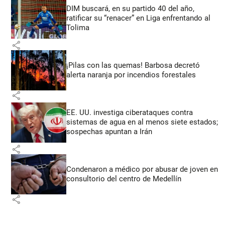
DIM buscará, en su partido 40 del año,
ratificar su “renacer” en Liga enfrentando al
Tolima
share
¡Pilas con las quemas! Barbosa decretó
alerta naranja por incendios forestales
share
EE. UU. investiga ciberataques contra
sistemas de agua en al menos siete estados;
sospechas apuntan a Irán
share
Condenaron a médico por abusar de joven en
consultorio del centro de Medellín
share