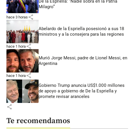
De la Espriella: “Nadie sobra en la Patria
Milagro”
share
hace 3 horas
Abelardo de la Espriella posesionó a sus 18
ministros y a la consejera para las regiones
share
hace 1 hora
Murió Jorge Messi, padre de Lionel Messi, en
Argentina
share
hace 1 hora
Gobierno Trump anuncia US$1.000 millones
de apoyo a gobierno de De la Espriella y
promete revisar aranceles
share
Te recomendamos