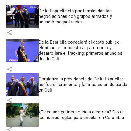
De la Espriella dio por terminadas las
negociaciones con grupos armados y
anunció megacárceles
share
De la Espriella congelará el gasto público,
eliminará el impuesto al patrimonio y
desarrollará el fracking: primeros anuncios
desde Cali
share
Comienza la presidencia de De la Espriella:
así fue el juramento y la imposición de banda
en Cali
share
¿Tiene una patineta o cicla eléctrica? Ojo a
las nuevas reglas para circular en Colombia
share