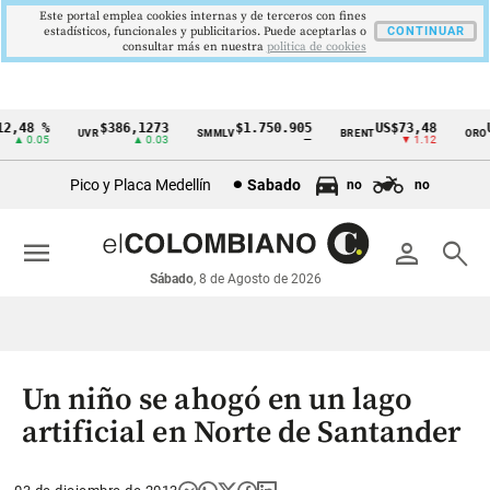
Este portal emplea cookies internas y de terceros con fines
estadísticos, funcionales y publicitarios. Puede aceptarlas o
CONTINUAR
consultar más en nuestra
politica de cookies
,48 %
$386,1273
$1.750.905
US$73,48
US
UVR
SMMLV
BRENT
ORO
Cintillo
▲ 0.05
▲ 0.03
—
▼ 1.12
de
Pico y Placa Medellín
Sabado
no
no
indicadores
económicos
menu
person
search
Colombia
Sábado
, 8 de Agosto de 2026
Un niño se ahogó en un lago
artificial en Norte de Santander