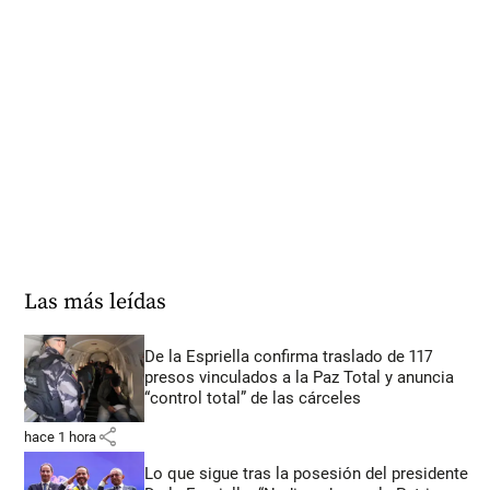
Las más leídas
De la Espriella confirma traslado de 117
presos vinculados a la Paz Total y anuncia
“control total” de las cárceles
share
hace 1 hora
Lo que sigue tras la posesión del presidente