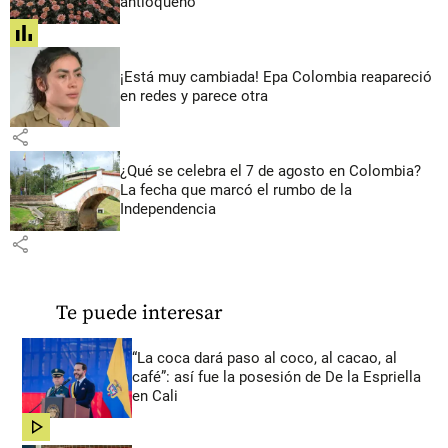
antioqueño
share
¡Está muy cambiada! Epa Colombia reapareció
en redes y parece otra
share
¿Qué se celebra el 7 de agosto en Colombia?
La fecha que marcó el rumbo de la
Independencia
share
Te puede interesar
“La coca dará paso al coco, al cacao, al
café”: así fue la posesión de De la Espriella
en Cali
share