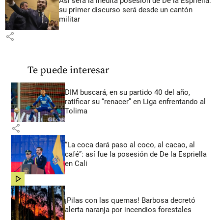
Así será la inédita posesión de De la Espriella:
su primer discurso será desde un cantón
militar
share
Te puede interesar
DIM buscará, en su partido 40 del año,
ratificar su “renacer” en Liga enfrentando al
Tolima
share
“La coca dará paso al coco, al cacao, al
café”: así fue la posesión de De la Espriella
en Cali
share
¡Pilas con las quemas! Barbosa decretó
alerta naranja por incendios forestales