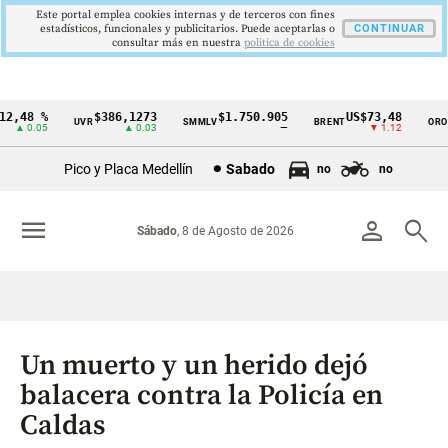
Este portal emplea cookies internas y de terceros con fines
estadísticos, funcionales y publicitarios. Puede aceptarlas o
CONTINUAR
consultar más en nuestra
politica de cookies
2,48 %
$386,1273
$1.750.905
US$73,48
U
UVR
SMMLV
BRENT
ORO
Cintillo
▲ 0.05
▲ 0.03
—
▼ 1.12
de
Pico y Placa Medellín
Sabado
no
no
indicadores
económicos
menu
person
search
Sábado
, 8 de Agosto de 2026
Colombia
Un muerto y un herido dejó
balacera contra la Policía en
Caldas