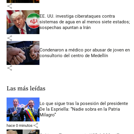
share
EE. UU. investiga ciberataques contra
sistemas de agua en al menos siete estados;
sospechas apuntan a Irán
share
Condenaron a médico por abusar de joven en
consultorio del centro de Medellín
share
Las más leídas
Lo que sigue tras la posesión del presidente
De la Espriella: “Nadie sobra en la Patria
Milagro”
share
hace 0 minutos