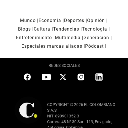
Mundo
Economía
Deportes
Opinión
Blogs
Cultura
Tendencias
Tecnología
Entretenimiento
Multimedia
Generación
Especiales marcas aliadas
Pódcast
REDES SOCIALES
COPYRIGHT © 2026 EL COLOMBIANO
S.A.S
NIT: 890901352-3
Carrera 48 N° 30 Sur - 119, Envigado,
Antioquia, Colombia.