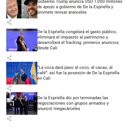
Gobierno Trump anuncia USD 1.000 millones
de apoyo a gobierno de De la Espriella y
promete revisar aranceles
share
De la Espriella congelará el gasto público,
eliminará el impuesto al patrimonio y
desarrollará el fracking: primeros anuncios
desde Cali
share
“La coca dará paso al coco, al cacao, al
café”: así fue la posesión de De la Espriella
en Cali
share
De la Espriella dio por terminadas las
negociaciones con grupos armados y
anunció megacárceles
share