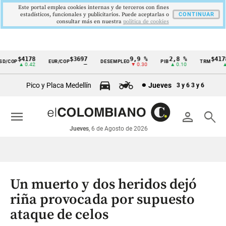
Este portal emplea cookies internas y de terceros con fines
estadísticos, funcionales y publicitarios. Puede aceptarlas o
CONTINUAR
consultar más en nuestra
politica de cookies
$4178
$3697
9,9 %
2,8 %
$4178
/COP
EUR/COP
DESEMPLEO
PIB
TRM
Cintillo
▲ 0.42
—
▼ 0.30
▲ 0.10
▲ 0
de
Pico y Placa Medellín
Jueves
3 y 6
3 y 6
indicadores
económicos
menu
person
search
Colombia
Jueves
, 6 de Agosto de 2026
Un muerto y dos heridos dejó
riña provocada por supuesto
ataque de celos