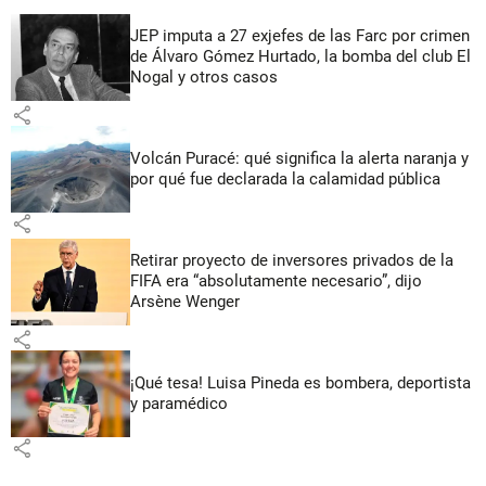
JEP imputa a 27 exjefes de las Farc por crimen
de Álvaro Gómez Hurtado, la bomba del club El
Nogal y otros casos
share
Volcán Puracé: qué significa la alerta naranja y
por qué fue declarada la calamidad pública
share
Retirar proyecto de inversores privados de la
FIFA era “absolutamente necesario”, dijo
Arsène Wenger
share
¡Qué tesa! Luisa Pineda es bombera, deportista
y paramédico
share