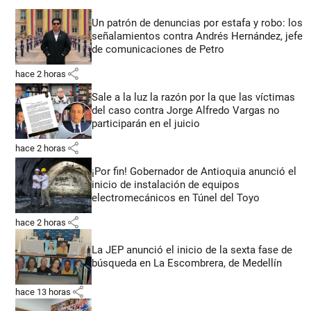
Un patrón de denuncias por estafa y robo: los
señalamientos contra Andrés Hernández, jefe
de comunicaciones de Petro
share
hace 2 horas
Sale a la luz la razón por la que las víctimas
del caso contra Jorge Alfredo Vargas no
participarán en el juicio
share
hace 2 horas
¡Por fin! Gobernador de Antioquia anunció el
inicio de instalación de equipos
electromecánicos en Túnel del Toyo
share
hace 2 horas
La JEP anunció el inicio de la sexta fase de
búsqueda en La Escombrera, de Medellín
share
hace 13 horas