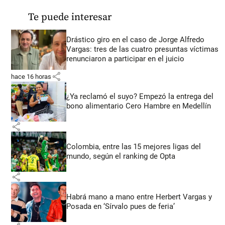
Te puede interesar
Drástico giro en el caso de Jorge Alfredo
Vargas: tres de las cuatro presuntas víctimas
renunciaron a participar en el juicio
share
hace 16 horas
¿Ya reclamó el suyo? Empezó la entrega del
bono alimentario Cero Hambre en Medellín
share
Colombia, entre las 15 mejores ligas del
mundo, según el ranking de Opta
share
Habrá mano a mano entre Herbert Vargas y
Posada en ‘Sírvalo pues de feria’