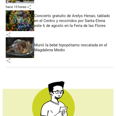
share
hace 15 horas
Concierto gratuito de Arelys Henao, tablado
en el Centro y recorridos por Santa Elena
este 6 de agosto en la Feria de las Flores
share
Murió la bebé hipopótamo rescatada en el
Magdalena Medio
share