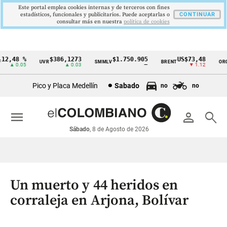
Este portal emplea cookies internas y de terceros con fines
estadísticos, funcionales y publicitarios. Puede aceptarlas o
CONTINUAR
consultar más en nuestra
politica de cookies
2,48 %
$386,1273
$1.750.905
US$73,48
U
UVR
SMMLV
BRENT
ORO
Cintillo
▲ 0.05
▲ 0.03
—
▼ 1.12
de
Pico y Placa Medellín
Sabado
no
no
indicadores
económicos
menu
person
search
Colombia
Sábado
, 8 de Agosto de 2026
Un muerto y 44 heridos en
corraleja en Arjona, Bolívar