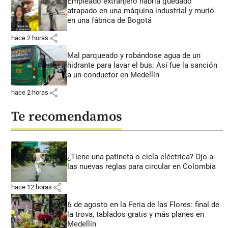
Empleado extranjero habría quedado
atrapado en una máquina industrial y murió
en una fábrica de Bogotá
share
hace 2 horas
Mal parqueado y robándose agua de un
hidrante para lavar el bus: Así fue la sanción
a un conductor en Medellín
share
hace 2 horas
Te recomendamos
¿Tiene una patineta o cicla eléctrica? Ojo a
las nuevas reglas para circular en Colombia
share
hace 12 horas
6 de agosto en la Feria de las Flores: final de
la trova, tablados gratis y más planes en
Medellín