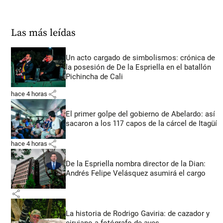
Las más leídas
Un acto cargado de simbolismos: crónica de
la posesión de De la Espriella en el batallón
Pichincha de Cali
share
hace 4 horas
El primer golpe del gobierno de Abelardo: así
sacaron a los 117 capos de la cárcel de Itagüí
share
hace 4 horas
De la Espriella nombra director de la Dian:
Andrés Felipe Velásquez asumirá el cargo
share
La historia de Rodrigo Gaviria: de cazador y
cirujano a fotógrafo de aves