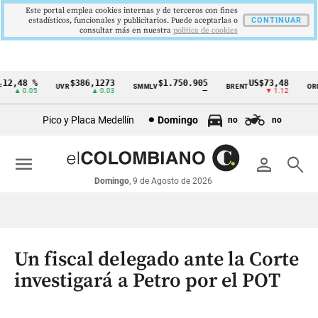
Este portal emplea cookies internas y de terceros con fines
estadísticos, funcionales y publicitarios. Puede aceptarlas o
CONTINUAR
consultar más en nuestra
politica de cookies
2,48 %
$386,1273
$1.750.905
US$73,48
U
UVR
SMMLV
BRENT
ORO
Cintillo
▲ 0.05
▲ 0.03
—
▼ 1.12
de
Pico y Placa Medellín
Domingo
no
no
indicadores
económicos
menu
person
search
Colombia
Domingo
, 9 de Agosto de 2026
Un fiscal delegado ante la Corte
investigará a Petro por el POT