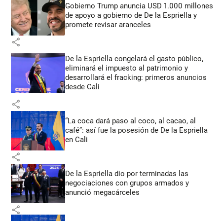
Gobierno Trump anuncia USD 1.000 millones
de apoyo a gobierno de De la Espriella y
promete revisar aranceles
share
De la Espriella congelará el gasto público,
eliminará el impuesto al patrimonio y
desarrollará el fracking: primeros anuncios
desde Cali
share
“La coca dará paso al coco, al cacao, al
café”: así fue la posesión de De la Espriella
en Cali
share
De la Espriella dio por terminadas las
negociaciones con grupos armados y
anunció megacárceles
share