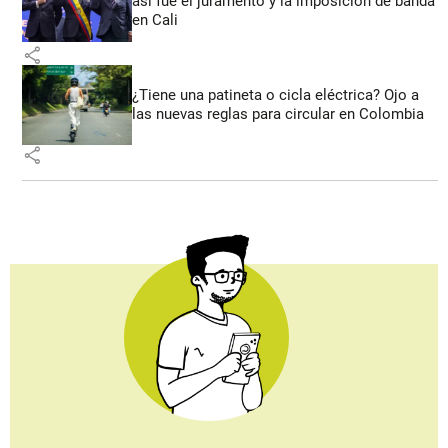
así fue el juramento y la imposición de banda
en Cali
share
¿Tiene una patineta o cicla eléctrica? Ojo a
las nuevas reglas para circular en Colombia
share