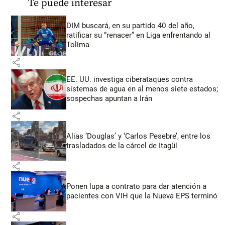
Te puede interesar
DIM buscará, en su partido 40 del año,
ratificar su “renacer” en Liga enfrentando al
Tolima
share
EE. UU. investiga ciberataques contra
sistemas de agua en al menos siete estados;
sospechas apuntan a Irán
share
Alias ‘Douglas’ y ‘Carlos Pesebre’, entre los
trasladados de la cárcel de Itagüí
share
Ponen lupa a contrato para dar atención a
pacientes con VIH que la Nueva EPS terminó
share