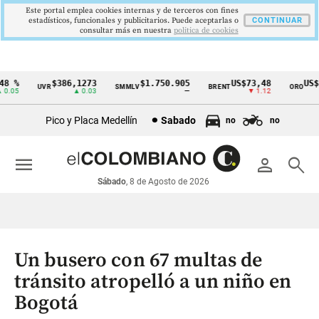
Este portal emplea cookies internas y de terceros con fines
estadísticos, funcionales y publicitarios. Puede aceptarlas o
CONTINUAR
consultar más en nuestra
politica de cookies
8 %
$386,1273
$1.750.905
US$73,48
US$3
UVR
SMMLV
BRENT
ORO
Cintillo
.05
▲ 0.03
—
▼ 1.12
de
Pico y Placa Medellín
Sabado
no
no
indicadores
económicos
menu
person
search
Colombia
Sábado
, 8 de Agosto de 2026
Un busero con 67 multas de
tránsito atropelló a un niño en
Bogotá