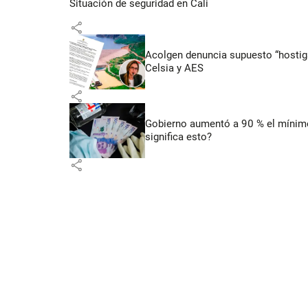
Situación de seguridad en Cali
share
Acolgen denuncia supuesto “hostigam
Celsia y AES
share
Gobierno aumentó a 90 % el mínimo 
significa esto?
share