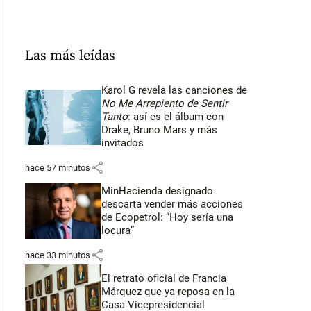
Las más leídas
Karol G revela las canciones de
No Me Arrepiento de Sentir
Tanto
: así es el álbum con
Drake, Bruno Mars y más
invitados
share
hace 57 minutos
MinHacienda designado
descarta vender más acciones
de Ecopetrol: “Hoy sería una
locura”
share
hace 33 minutos
El retrato oficial de Francia
Márquez que ya reposa en la
Casa Vicepresidencial