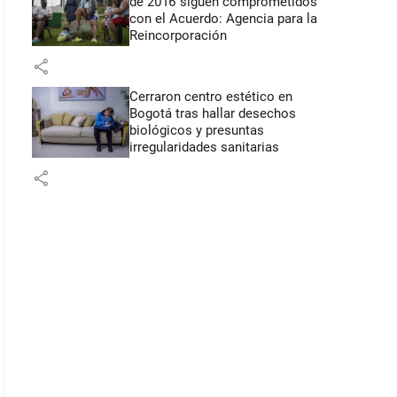
de 2016 siguen comprometidos
con el Acuerdo: Agencia para la
Reincorporación
share
Cerraron centro estético en
Bogotá tras hallar desechos
biológicos y presuntas
irregularidades sanitarias
share