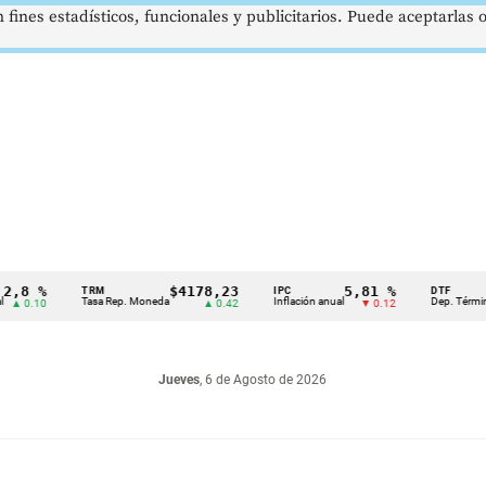
 fines estadísticos, funcionales y publicitarios. Puede aceptarlas
 %
$4178,23
5,81 %
TRM
IPC
DTF
Tasa Rep. Moneda
Inflación anual
Dep. Término Fijo
.10
▲ 0.42
▼ 0.12
Jueves
, 6 de Agosto de 2026