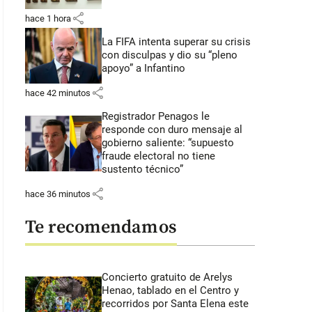
share
hace 1 hora
La FIFA intenta superar su crisis
con disculpas y dio su “pleno
apoyo” a Infantino
share
hace 42 minutos
Registrador Penagos le
responde con duro mensaje al
gobierno saliente: “supuesto
fraude electoral no tiene
sustento técnico”
share
hace 36 minutos
Te recomendamos
Concierto gratuito de Arelys
Henao, tablado en el Centro y
recorridos por Santa Elena este