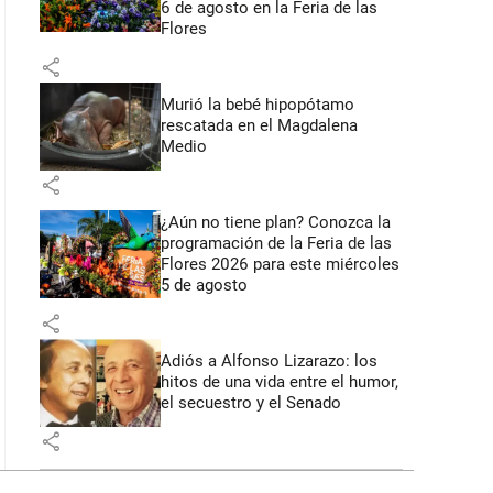
6 de agosto en la Feria de las
Flores
share
Murió la bebé hipopótamo
rescatada en el Magdalena
Medio
share
¿Aún no tiene plan? Conozca la
programación de la Feria de las
Flores 2026 para este miércoles
5 de agosto
share
Adiós a Alfonso Lizarazo: los
hitos de una vida entre el humor,
el secuestro y el Senado
share