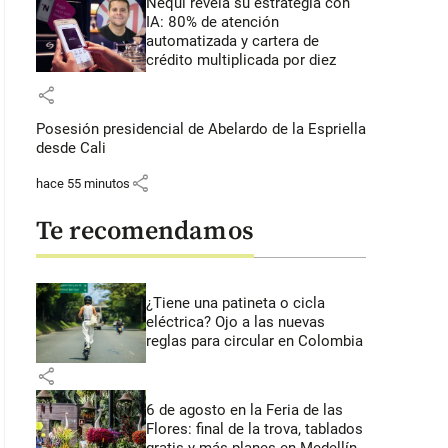
Nequi revela su estrategia con
IA: 80% de atención
automatizada y cartera de
crédito multiplicada por diez
share
Posesión presidencial de Abelardo de la Espriella
desde Cali
share
hace 55 minutos
Te recomendamos
¿Tiene una patineta o cicla
eléctrica? Ojo a las nuevas
reglas para circular en Colombia
share
6 de agosto en la Feria de las
Flores: final de la trova, tablados