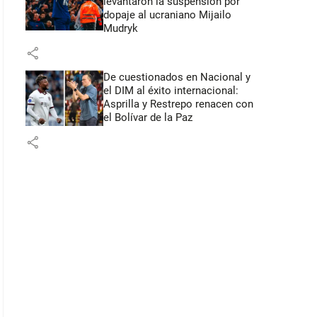
levantaron la suspensión por
dopaje al ucraniano Mijailo
Mudryk
share
De cuestionados en Nacional y
el DIM al éxito internacional:
Asprilla y Restrepo renacen con
el Bolívar de la Paz
share