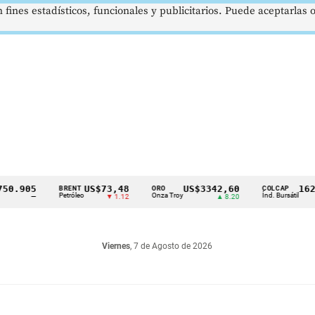
 fines estadísticos, funcionales y publicitarios. Puede aceptarlas
905
US$73,48
US$3342,60
1621,34
BRENT
ORO
COLCAP
Petróleo
Onza Troy
Índ. Bursátil
—
▼ 1.12
▲ 8.20
Viernes
, 7 de Agosto de 2026