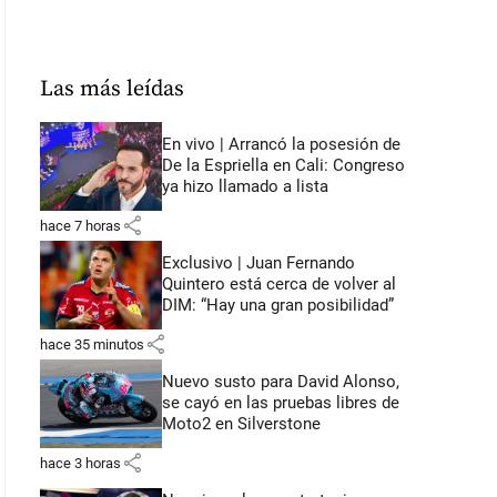
Las más leídas
En vivo | Arrancó la posesión de
De la Espriella en Cali: Congreso
ya hizo llamado a lista
share
hace 7 horas
Exclusivo | Juan Fernando
Quintero está cerca de volver al
DIM: “Hay una gran posibilidad”
share
hace 35 minutos
Nuevo susto para David Alonso,
se cayó en las pruebas libres de
Moto2 en Silverstone
share
hace 3 horas