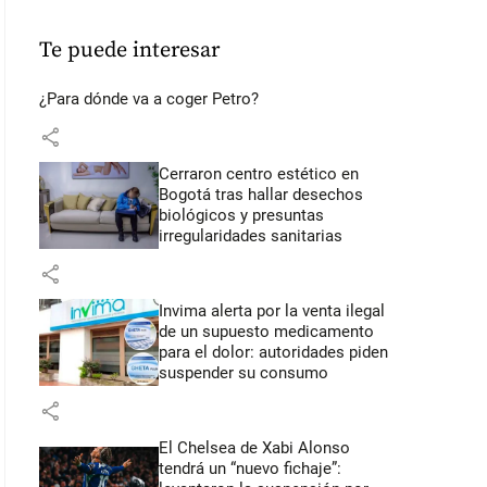
Te puede interesar
¿Para dónde va a coger Petro?
share
Cerraron centro estético en
Bogotá tras hallar desechos
biológicos y presuntas
irregularidades sanitarias
share
Invima alerta por la venta ilegal
de un supuesto medicamento
para el dolor: autoridades piden
suspender su consumo
share
El Chelsea de Xabi Alonso
tendrá un “nuevo fichaje”: