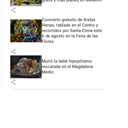
gratis y más planes en Medellín
share
Concierto gratuito de Arelys
Henao, tablado en el Centro y
recorridos por Santa Elena este
6 de agosto en la Feria de las
Flores
share
Murió la bebé hipopótamo
rescatada en el Magdalena
Medio
share