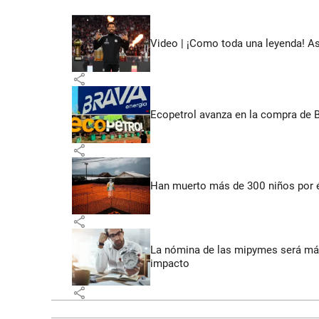
Video | ¡Como toda una leyenda! As
share
Ecopetrol avanza en la compra de B
share
Han muerto más de 300 niños por 
share
La nómina de las mipymes será más
impacto
share