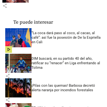
share
Te puede interesar
“La coca dará paso al coco, al cacao, al
café”: así fue la posesión de De la Espriella
en Cali
share
DIM buscará, en su partido 40 del año,
ratificar su “renacer” en Liga enfrentando al
Tolima
share
¡Pilas con las quemas! Barbosa decretó
alerta naranja por incendios forestales
share