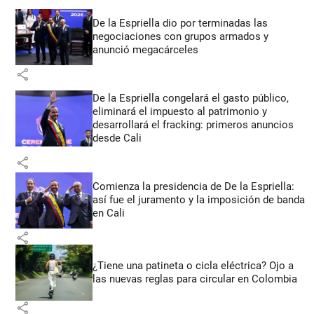
De la Espriella dio por terminadas las
negociaciones con grupos armados y
anunció megacárceles
share
De la Espriella congelará el gasto público,
eliminará el impuesto al patrimonio y
desarrollará el fracking: primeros anuncios
desde Cali
share
Comienza la presidencia de De la Espriella:
así fue el juramento y la imposición de banda
en Cali
share
¿Tiene una patineta o cicla eléctrica? Ojo a
las nuevas reglas para circular en Colombia
share