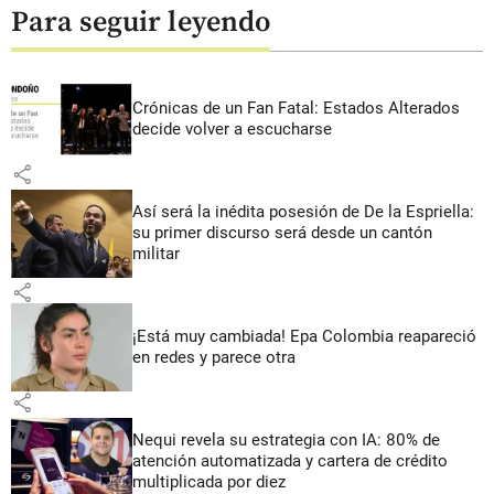
Para seguir leyendo
Crónicas de un Fan Fatal: Estados Alterados
decide volver a escucharse
share
Así será la inédita posesión de De la Espriella:
su primer discurso será desde un cantón
militar
share
¡Está muy cambiada! Epa Colombia reapareció
en redes y parece otra
share
Nequi revela su estrategia con IA: 80% de
atención automatizada y cartera de crédito
multiplicada por diez