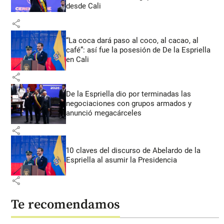
desde Cali
share
“La coca dará paso al coco, al cacao, al
café”: así fue la posesión de De la Espriella
en Cali
share
De la Espriella dio por terminadas las
negociaciones con grupos armados y
anunció megacárceles
share
10 claves del discurso de Abelardo de la
Espriella al asumir la Presidencia
share
Te recomendamos