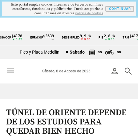
Este portal emplea cookies internas y de terceros con fines
estadísticos, funcionales y publicitarios. Puede aceptarlas o
CONTINUAR
consultar más en nuestra
politica de cookies
$4178
$3639
9,9 %
2,8 %
$4178
D/COP
EUR/COP
DESEMPLEO
PIB
TRM
Cintillo
▲ 0.42
—
▼ 0.30
▲ 0.10
▲ 
de
Pico y Placa Medellín
Sabado
no
no
indicadores
económicos
menu
person
search
Sábado
, 8 de Agosto de 2026
Colombia
TÚNEL DE ORIENTE DEPENDE
DE LOS ESTUDIOS PARA
QUEDAR BIEN HECHO