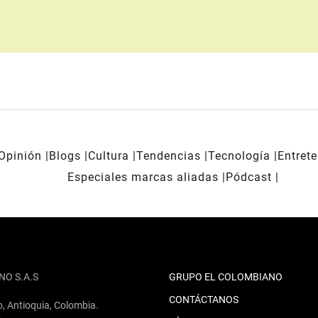
Opinión
Blogs
Cultura
Tendencias
Tecnología
Entret
Especiales marcas aliadas
Pódcast
NO S.A.S
GRUPO EL COLOMBIANO
CONTÁCTANOS
o, Antioquia, Colombia.