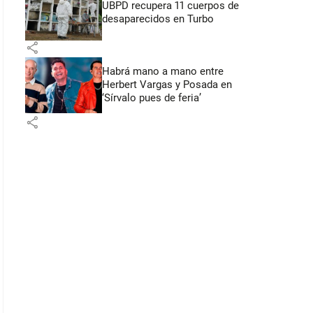
UBPD recupera 11 cuerpos de
desaparecidos en Turbo
share
Habrá mano a mano entre
Herbert Vargas y Posada en
‘Sírvalo pues de feria’
share