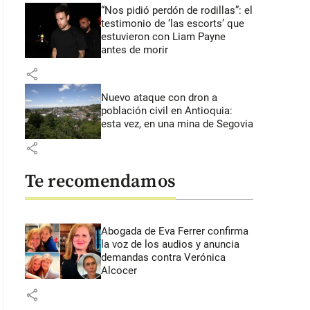
“Nos pidió perdón de rodillas”: el
testimonio de ‘las escorts’ que
estuvieron con Liam Payne
antes de morir
share
Nuevo ataque con dron a
población civil en Antioquia:
esta vez, en una mina de Segovia
share
Te recomendamos
Abogada de Eva Ferrer confirma
la voz de los audios y anuncia
demandas contra Verónica
Alcocer
share