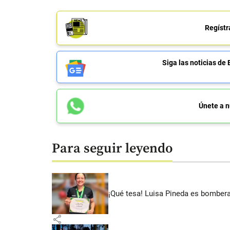
Regístr
Siga las noticias 
Únete a n
Para seguir leyendo
¡Qué tesa! Luisa Pineda es bombera
share