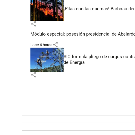
¡Pilas con las quemas! Barbosa dec
share
Módulo especial: posesión presidencial de Abelardo 
share
hace 6 horas
SIC formula pliego de cargos contra
de Energía
share