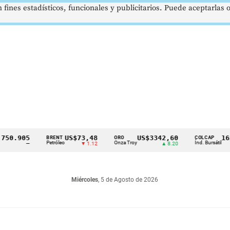
 fines estadísticos, funcionales y publicitarios. Puede aceptarlas
.905
US$73,48
US$3342,60
1621,
BRENT
ORO
COLCAP
Petróleo
Onza Troy
Índ. Bursátil
—
▼ 1.12
▲ 8.20
Miércoles
, 5 de Agosto de 2026