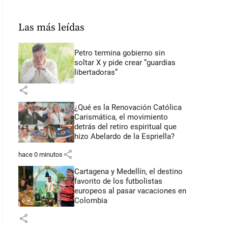
Las más leídas
Petro termina gobierno sin
soltar X y pide crear “guardias
libertadoras”
share
¿Qué es la Renovación Católica
Carismática, el movimiento
detrás del retiro espiritual que
hizo Abelardo de la Espriella?
share
hace 0 minutos
Cartagena y Medellín, el destino
favorito de los futbolistas
europeos al pasar vacaciones en
Colombia
share