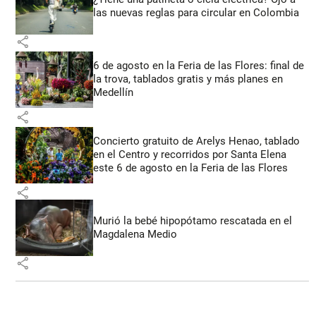
las nuevas reglas para circular en Colombia
share
6 de agosto en la Feria de las Flores: final de
la trova, tablados gratis y más planes en
Medellín
share
Concierto gratuito de Arelys Henao, tablado
en el Centro y recorridos por Santa Elena
este 6 de agosto en la Feria de las Flores
share
Murió la bebé hipopótamo rescatada en el
Magdalena Medio
share