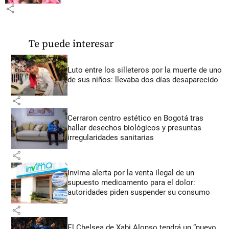
share
Te puede interesar
Luto entre los silleteros por la muerte de uno
de sus niños: llevaba dos días desaparecido
share
Cerraron centro estético en Bogotá tras
hallar desechos biológicos y presuntas
irregularidades sanitarias
share
Invima alerta por la venta ilegal de un
supuesto medicamento para el dolor:
autoridades piden suspender su consumo
share
El Chelsea de Xabi Alonso tendrá un “nuevo