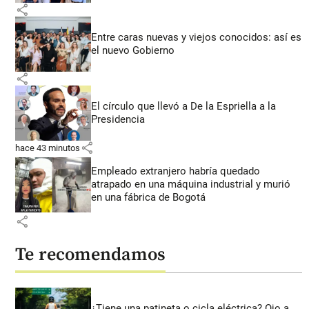
share
Entre caras nuevas y viejos conocidos: así es
el nuevo Gobierno
share
El círculo que llevó a De la Espriella a la
Presidencia
share
hace 43 minutos
Empleado extranjero habría quedado
atrapado en una máquina industrial y murió
en una fábrica de Bogotá
share
Te recomendamos
¿Tiene una patineta o cicla eléctrica? Ojo a