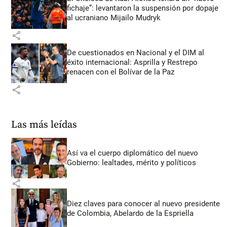
fichaje”: levantaron la suspensión por dopaje
al ucraniano Mijailo Mudryk
share
De cuestionados en Nacional y el DIM al
éxito internacional: Asprilla y Restrepo
renacen con el Bolívar de la Paz
share
Las más leídas
Así va el cuerpo diplomático del nuevo
Gobierno: lealtades, mérito y políticos
share
Diez claves para conocer al nuevo presidente
de Colombia, Abelardo de la Espriella