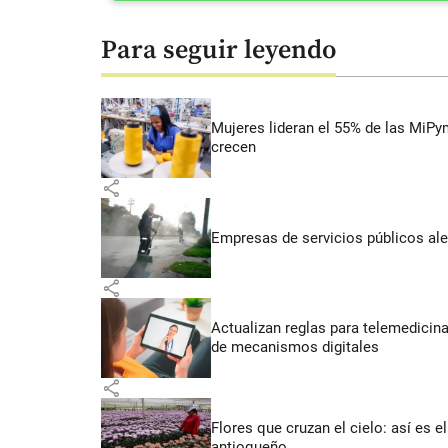
Para seguir leyendo
Mujeres lideran el 55% de las MiP
crecen
share
Empresas de servicios públicos ale
share
Actualizan reglas para telemedicin
de mecanismos digitales
share
Flores que cruzan el cielo: así es
antioqueño