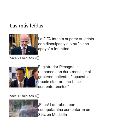
Las más leídas
La FIFA intenta superar su crisis
con disculpas y dio su “pleno
apoyo” a Infantino
share
hace 21 minutos
Registrador Penagos le
responde con duro mensaje al
gobierno saliente: “supuesto
fraude electoral no tiene
sustento técnico”
share
hace 15 minutos
¡Pilas! Los robos con
escopolamina aumentaron un
89% en Medellín