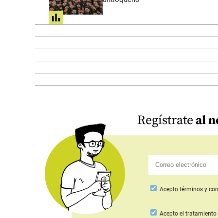
share
Regístrate
al n
Acepto
términos y con
Acepto
el tratamiento 