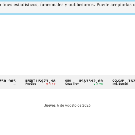
 fines estadísticos, funcionales y publicitarios. Puede aceptarlas
905
US$73,48
US$3342,60
1621,34
BRENT
ORO
COLCAP
Petróleo
Onza Troy
Índ. Bursátil
—
▼ 1.12
▲ 8.20
Jueves
, 6 de Agosto de 2026