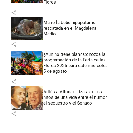
Flores
share
Murió la bebé hipopótamo
rescatada en el Magdalena
Medio
share
¿Aún no tiene plan? Conozca la
programación de la Feria de las
Flores 2026 para este miércoles
5 de agosto
share
Adiós a Alfonso Lizarazo: los
hitos de una vida entre el humor,
el secuestro y el Senado
share