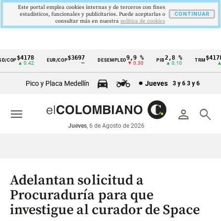
Este portal emplea cookies internas y de terceros con fines
estadísticos, funcionales y publicitarios. Puede aceptarlas o
CONTINUAR
consultar más en nuestra
politica de cookies
$4178
$3697
9,9 %
2,8 %
$4178,
/COP
EUR/COP
DESEMPLEO
PIB
TRM
Cintillo
▲ 0.42
—
▼ 0.30
▲ 0.10
▲ 0
de
Pico y Placa Medellín
Jueves
3 y 6
3 y 6
indicadores
económicos
menu
person
search
Colombia
Jueves
, 6 de Agosto de 2026
Adelantan solicitud a
Procuraduría para que
investigue al curador de Space