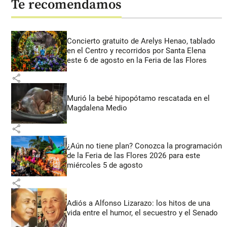
Te recomendamos
Concierto gratuito de Arelys Henao, tablado
en el Centro y recorridos por Santa Elena
este 6 de agosto en la Feria de las Flores
share
Murió la bebé hipopótamo rescatada en el
Magdalena Medio
share
¿Aún no tiene plan? Conozca la programación
de la Feria de las Flores 2026 para este
miércoles 5 de agosto
share
Adiós a Alfonso Lizarazo: los hitos de una
vida entre el humor, el secuestro y el Senado