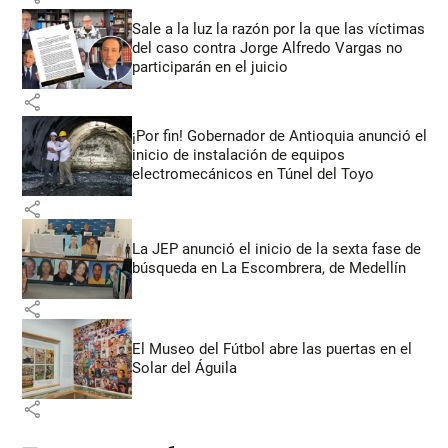
Sale a la luz la razón por la que las víctimas
del caso contra Jorge Alfredo Vargas no
participarán en el juicio
share
¡Por fin! Gobernador de Antioquia anunció el
inicio de instalación de equipos
electromecánicos en Túnel del Toyo
share
La JEP anunció el inicio de la sexta fase de
búsqueda en La Escombrera, de Medellín
share
El Museo del Fútbol abre las puertas en el
Solar del Águila
share