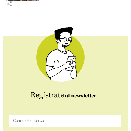
share
Regístrate
al newsletter