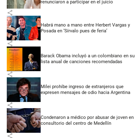
renunciaron a participar en el juicio
share
Habrá mano a mano entre Herbert Vargas y
Posada en ‘Sírvalo pues de feria’
share
Barack Obama incluyó a un colombiano en su
lista anual de canciones recomendadas
share
Milei prohíbe ingreso de extranjeros que
expresen mensajes de odio hacia Argentina
share
Condenaron a médico por abusar de joven en
consultorio del centro de Medellín
share