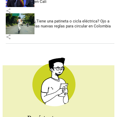
en Cali
share
¿Tiene una patineta o cicla eléctrica? Ojo a
las nuevas reglas para circular en Colombia
share