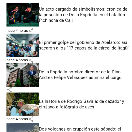
Un acto cargado de simbolismos: crónica de
la posesión de De la Espriella en el batallón
Pichincha de Cali
share
hace 4 horas
El primer golpe del gobierno de Abelardo: así
sacaron a los 117 capos de la cárcel de Itagüí
share
hace 4 horas
De la Espriella nombra director de la Dian:
Andrés Felipe Velásquez asumirá el cargo
share
La historia de Rodrigo Gaviria: de cazador y
cirujano a fotógrafo de aves
share
hace 4 horas
Dos volcanes en erupción este sábado: el