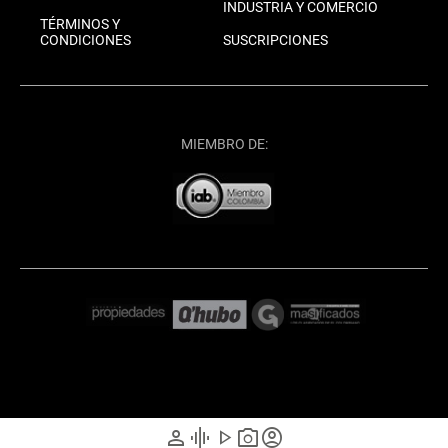
INDUSTRIA Y COMERCIO
TÉRMINOS Y
CONDICIONES
SUSCRIPCIONES
MIEMBRO DE:
person
graphic_eq
play_arrow
photo_camera
account_circle