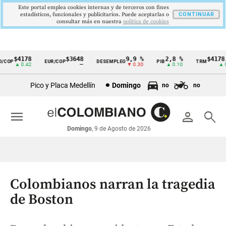
Este portal emplea cookies internas y de terceros con fines
estadísticos, funcionales y publicitarios. Puede aceptarlas o
CONTINUAR
consultar más en nuestra
politica de cookies
$4178
$3648
9,9 %
2,8 %
$4178,2
OP
EUR/COP
DESEMPLEO
PIB
TRM
Cintillo
▲ 0.42
—
▼ 0.30
▲ 0.10
▲ 0.4
de
Pico y Placa Medellín
Domingo
no
no
indicadores
económicos
menu
person
search
Colombia
Domingo
, 9 de Agosto de 2026
Colombianos narran la tragedia
de Boston