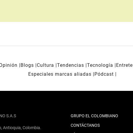
Opinión
Blogs
Cultura
Tendencias
Tecnología
Entret
Especiales marcas aliadas
Pódcast
NO S.A.S
GRUPO EL COLOMBIANO
CONTÁCTANOS
o, Antioquia, Colombia.