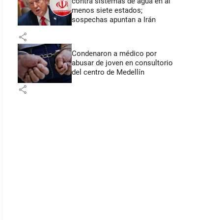
contra sistemas de agua en al
menos siete estados;
sospechas apuntan a Irán
share
Condenaron a médico por
abusar de joven en consultorio
del centro de Medellín
share