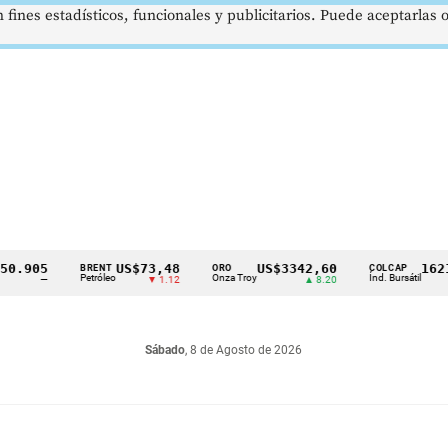
 fines estadísticos, funcionales y publicitarios. Puede aceptarlas
905
US$73,48
US$3342,60
1621,34
BRENT
ORO
COLCAP
Petróleo
Onza Troy
Índ. Bursátil
—
▼ 1.12
▲ 8.20
Sábado
, 8 de Agosto de 2026