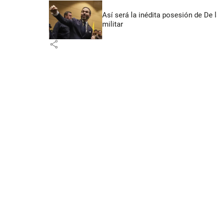
Así será la inédita posesión de De 
militar
share