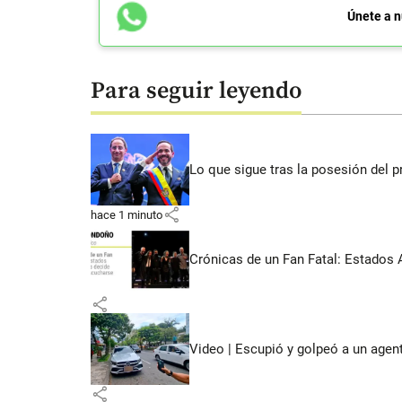
Únete a n
Para seguir leyendo
Lo que sigue tras la posesión del pr
share
hace 1 minuto
Crónicas de un Fan Fatal: Estados 
share
Video | Escupió y golpeó a un agen
share