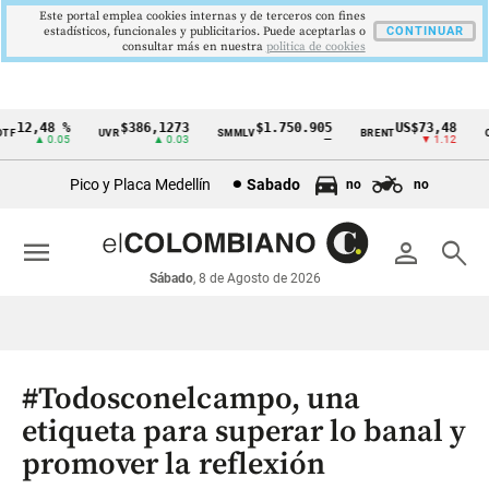
Este portal emplea cookies internas y de terceros con fines
estadísticos, funcionales y publicitarios. Puede aceptarlas o
CONTINUAR
consultar más en nuestra
politica de cookies
12,48 %
$386,1273
$1.750.905
US$73,48
F
UVR
SMMLV
BRENT
OR
Cintillo
▲ 0.05
▲ 0.03
—
▼ 1.12
de
Pico y Placa Medellín
Sabado
no
no
indicadores
económicos
menu
person
search
Colombia
Sábado
, 8 de Agosto de 2026
#Todosconelcampo, una
etiqueta para superar lo banal y
promover la reflexión