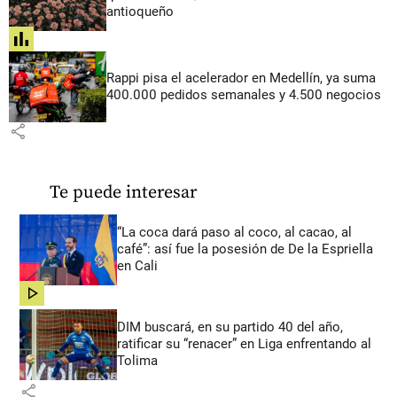
antioqueño
share
Rappi pisa el acelerador en Medellín, ya suma
400.000 pedidos semanales y 4.500 negocios
share
Te puede interesar
“La coca dará paso al coco, al cacao, al
café”: así fue la posesión de De la Espriella
en Cali
share
DIM buscará, en su partido 40 del año,
ratificar su “renacer” en Liga enfrentando al
Tolima
share