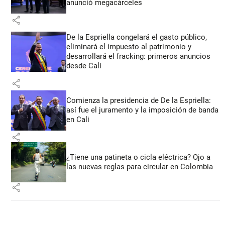
anunció megacárceles
share
De la Espriella congelará el gasto público,
eliminará el impuesto al patrimonio y
desarrollará el fracking: primeros anuncios
desde Cali
share
Comienza la presidencia de De la Espriella:
así fue el juramento y la imposición de banda
en Cali
share
¿Tiene una patineta o cicla eléctrica? Ojo a
las nuevas reglas para circular en Colombia
share