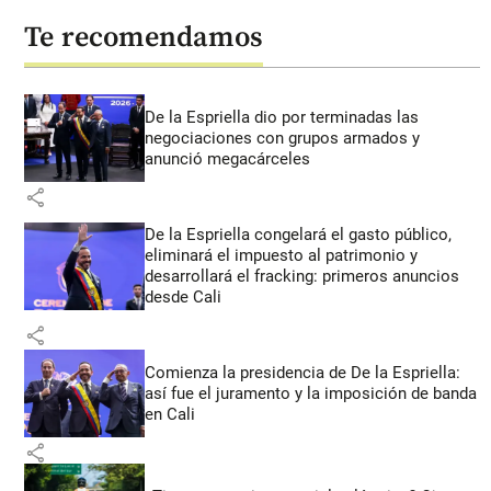
Te recomendamos
De la Espriella dio por terminadas las
negociaciones con grupos armados y
anunció megacárceles
share
De la Espriella congelará el gasto público,
eliminará el impuesto al patrimonio y
desarrollará el fracking: primeros anuncios
desde Cali
share
Comienza la presidencia de De la Espriella:
así fue el juramento y la imposición de banda
en Cali
share