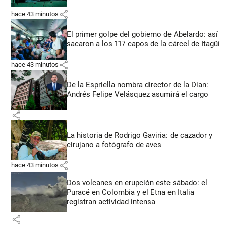
share
hace 43 minutos
El primer golpe del gobierno de Abelardo: así
sacaron a los 117 capos de la cárcel de Itagüí
share
hace 43 minutos
De la Espriella nombra director de la Dian:
Andrés Felipe Velásquez asumirá el cargo
share
La historia de Rodrigo Gaviria: de cazador y
cirujano a fotógrafo de aves
share
hace 43 minutos
Dos volcanes en erupción este sábado: el
Puracé en Colombia y el Etna en Italia
registran actividad intensa
share