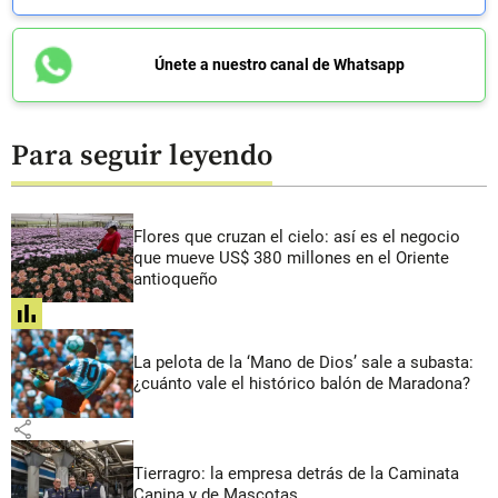
Únete a nuestro canal de Whatsapp
Para seguir leyendo
Flores que cruzan el cielo: así es el negocio
que mueve US$ 380 millones en el Oriente
antioqueño
share
La pelota de la ‘Mano de Dios’ sale a subasta:
¿cuánto vale el histórico balón de Maradona?
share
Tierragro: la empresa detrás de la Caminata
Canina y de Mascotas