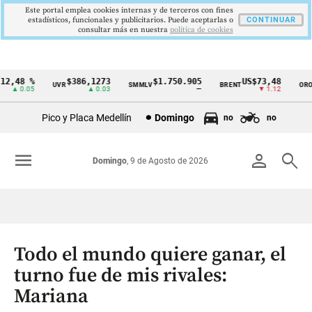
Este portal emplea cookies internas y de terceros con fines
estadísticos, funcionales y publicitarios. Puede aceptarlas o
CONTINUAR
consultar más en nuestra
politica de cookies
2,48 %
$386,1273
$1.750.905
US$73,48
U
UVR
SMMLV
BRENT
ORO
Cintillo
▲ 0.05
▲ 0.03
—
▼ 1.12
de
Pico y Placa Medellín
Domingo
no
no
indicadores
económicos
menu
person
search
Domingo
, 9 de Agosto de 2026
Colombia
Todo el mundo quiere ganar, el
turno fue de mis rivales:
Mariana