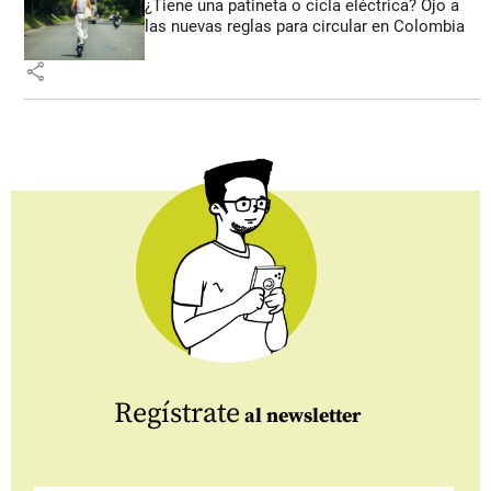
¿Tiene una patineta o cicla eléctrica? Ojo a
las nuevas reglas para circular en Colombia
share
Regístrate
al newsletter