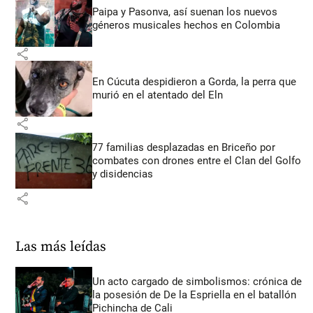
Paipa y Pasonva, así suenan los nuevos
géneros musicales hechos en Colombia
share
En Cúcuta despidieron a Gorda, la perra que
murió en el atentado del Eln
share
77 familias desplazadas en Briceño por
combates con drones entre el Clan del Golfo
y disidencias
share
Las más leídas
Un acto cargado de simbolismos: crónica de
la posesión de De la Espriella en el batallón
Pichincha de Cali