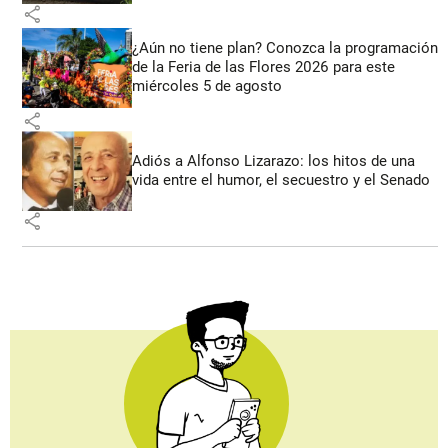
share
¿Aún no tiene plan? Conozca la programación
de la Feria de las Flores 2026 para este
miércoles 5 de agosto
share
Adiós a Alfonso Lizarazo: los hitos de una
vida entre el humor, el secuestro y el Senado
share