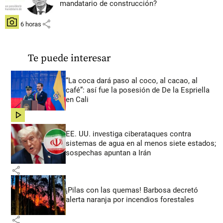
mandatario de construcción?
share
hace 6 horas
Te puede interesar
“La coca dará paso al coco, al cacao, al
café”: así fue la posesión de De la Espriella
en Cali
share
EE. UU. investiga ciberataques contra
sistemas de agua en al menos siete estados;
sospechas apuntan a Irán
share
¡Pilas con las quemas! Barbosa decretó
alerta naranja por incendios forestales
share