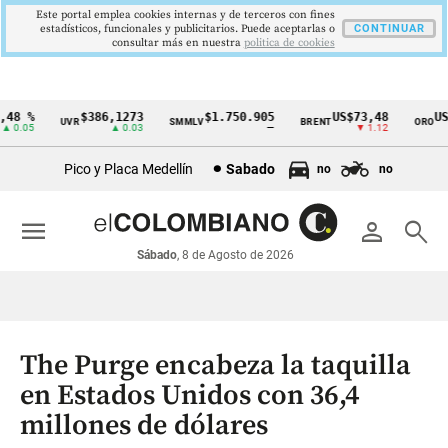
Este portal emplea cookies internas y de terceros con fines
estadísticos, funcionales y publicitarios. Puede aceptarlas o
CONTINUAR
consultar más en nuestra
politica de cookies
48 %
$386,1273
$1.750.905
US$73,48
US$
UVR
SMMLV
BRENT
ORO
Cintillo
0.05
▲ 0.03
—
▼ 1.12
de
Pico y Placa Medellín
Sabado
no
no
indicadores
económicos
menu
person
search
Colombia
Sábado
, 8 de Agosto de 2026
The Purge encabeza la taquilla
en Estados Unidos con 36,4
millones de dólares