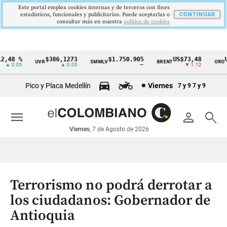
Este portal emplea cookies internas y de terceros con fines
estadísticos, funcionales y publicitarios. Puede aceptarlas o
CONTINUAR
consultar más en nuestra
politica de cookies
,48 %
$386,1273
$1.750.905
US$73,48
US
UVR
SMMLV
BRENT
ORO
Cintillo
▲ 0.05
▲ 0.03
—
▼ 1.12
de
Pico y Placa Medellín
Viernes
7 y 9
7 y 9
indicadores
económicos
menu
person
search
Colombia
Viernes
, 7 de Agosto de 2026
Terrorismo no podrá derrotar a
los ciudadanos: Gobernador de
Antioquia