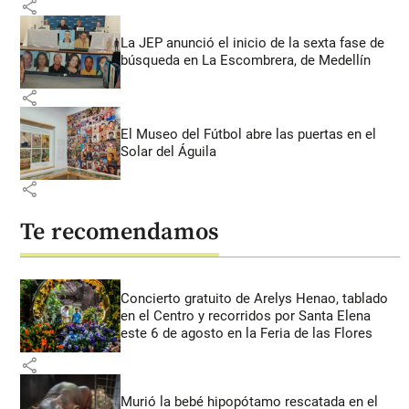
share
La JEP anunció el inicio de la sexta fase de
búsqueda en La Escombrera, de Medellín
share
El Museo del Fútbol abre las puertas en el
Solar del Águila
share
Te recomendamos
Concierto gratuito de Arelys Henao, tablado
en el Centro y recorridos por Santa Elena
este 6 de agosto en la Feria de las Flores
share
Murió la bebé hipopótamo rescatada en el