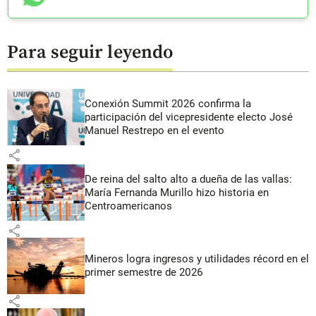
Para seguir leyendo
Conexión Summit 2026 confirma la
participación del vicepresidente electo José
Manuel Restrepo en el evento
share
De reina del salto alto a dueña de las vallas:
María Fernanda Murillo hizo historia en
Centroamericanos
share
Mineros logra ingresos y utilidades récord en el
primer semestre de 2026
share