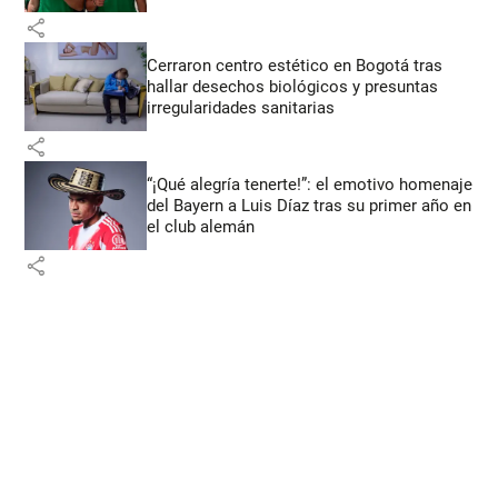
share
Cerraron centro estético en Bogotá tras
hallar desechos biológicos y presuntas
irregularidades sanitarias
share
“¡Qué alegría tenerte!”: el emotivo homenaje
del Bayern a Luis Díaz tras su primer año en
el club alemán
share