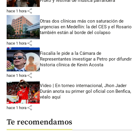
Fruko y festival de música parrandera
share
hace 1 hora
Otras dos clínicas más con saturación de
urgencias en Medellín: la del CES y el Rosario
también están al borde del colapso
share
hace 1 hora
Fiscalía le pide a la Cámara de
Representantes investigar a Petro por difundir
historia clínica de Kevin Acosta
share
hace 1 hora
Video | En torneo internacional, Jhon Jader
Durán anota su primer gol oficial con Benfica,
véalo aquí
share
hace 1 hora
Te recomendamos