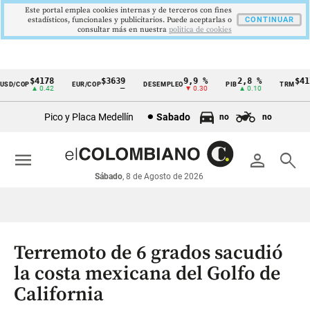
Este portal emplea cookies internas y de terceros con fines
estadísticos, funcionales y publicitarios. Puede aceptarlas o
CONTINUAR
consultar más en nuestra
politica de cookies
$4178
$3639
9,9 %
2,8 %
$417
SD/COP
EUR/COP
DESEMPLEO
PIB
TRM
Cintillo
▲ 0.42
—
▼ 0.30
▲ 0.10
▲
de
Pico y Placa Medellín
Sabado
no
no
indicadores
económicos
menu
person
search
Colombia
Sábado
, 8 de Agosto de 2026
Terremoto de 6 grados sacudió
la costa mexicana del Golfo de
California