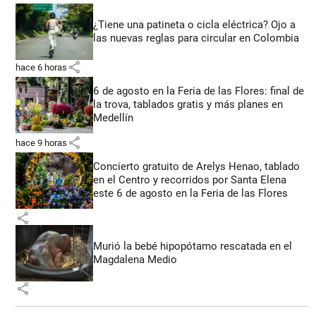
¿Tiene una patineta o cicla eléctrica? Ojo a
las nuevas reglas para circular en Colombia
share
hace 6 horas
6 de agosto en la Feria de las Flores: final de
la trova, tablados gratis y más planes en
Medellín
share
hace 9 horas
Concierto gratuito de Arelys Henao, tablado
en el Centro y recorridos por Santa Elena
este 6 de agosto en la Feria de las Flores
share
Murió la bebé hipopótamo rescatada en el
Magdalena Medio
share