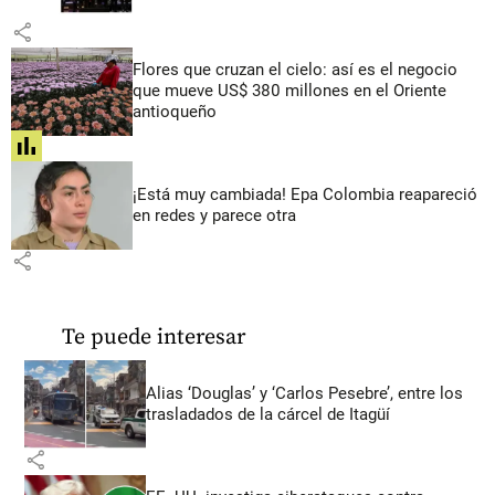
share
Flores que cruzan el cielo: así es el negocio
que mueve US$ 380 millones en el Oriente
antioqueño
share
¡Está muy cambiada! Epa Colombia reapareció
en redes y parece otra
share
Te puede interesar
Alias ‘Douglas’ y ‘Carlos Pesebre’, entre los
trasladados de la cárcel de Itagüí
share