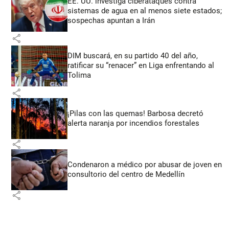
EE. UU. investiga ciberataques contra
sistemas de agua en al menos siete estados;
sospechas apuntan a Irán
share
DIM buscará, en su partido 40 del año,
ratificar su “renacer” en Liga enfrentando al
Tolima
share
¡Pilas con las quemas! Barbosa decretó
alerta naranja por incendios forestales
share
Condenaron a médico por abusar de joven en
consultorio del centro de Medellín
share