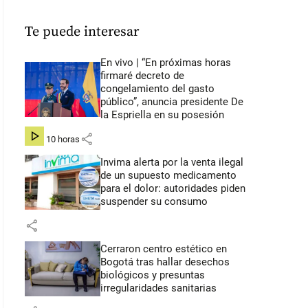
Te puede interesar
En vivo | “En próximas horas
firmaré decreto de
congelamiento del gasto
público”, anuncia presidente De
la Espriella en su posesión
share
hace 10 horas
Invima alerta por la venta ilegal
de un supuesto medicamento
para el dolor: autoridades piden
suspender su consumo
share
Cerraron centro estético en
Bogotá tras hallar desechos
biológicos y presuntas
irregularidades sanitarias