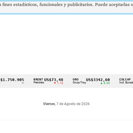
 fines estadísticos, funcionales y publicitarios. Puede aceptarlas
50.905
US$73,48
US$3342,60
162
BRENT
ORO
COLCAP
Petróleo
Onza Troy
Índ. Bursátil
—
▼ 1.12
▲ 8.20
Viernes
, 7 de Agosto de 2026