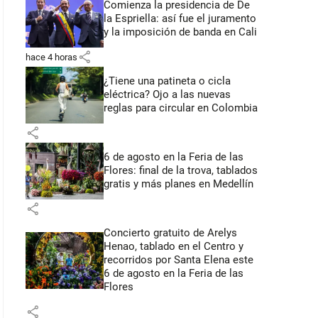
Comienza la presidencia de De
la Espriella: así fue el juramento
y la imposición de banda en Cali
share
hace 4 horas
¿Tiene una patineta o cicla
eléctrica? Ojo a las nuevas
reglas para circular en Colombia
share
6 de agosto en la Feria de las
Flores: final de la trova, tablados
gratis y más planes en Medellín
share
Concierto gratuito de Arelys
Henao, tablado en el Centro y
recorridos por Santa Elena este
6 de agosto en la Feria de las
Flores
share