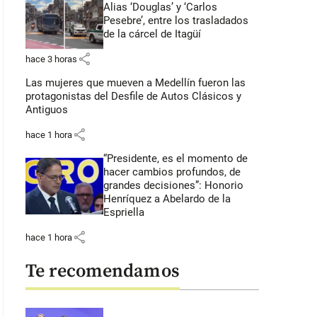
Alias ‘Douglas’ y ‘Carlos
Pesebre’, entre los trasladados
de la cárcel de Itagüí
share
hace 3 horas
Las mujeres que mueven a Medellín fueron las
protagonistas del Desfile de Autos Clásicos y
Antiguos
share
hace 1 hora
“Presidente, es el momento de
hacer cambios profundos, de
grandes decisiones”: Honorio
Henríquez a Abelardo de la
Espriella
share
hace 1 hora
Te recomendamos