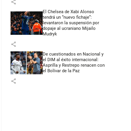
share
El Chelsea de Xabi Alonso
tendrá un “nuevo fichaje”:
levantaron la suspensión por
dopaje al ucraniano Mijailo
Mudryk
share
De cuestionados en Nacional y
el DIM al éxito internacional:
Asprilla y Restrepo renacen con
el Bolívar de la Paz
share