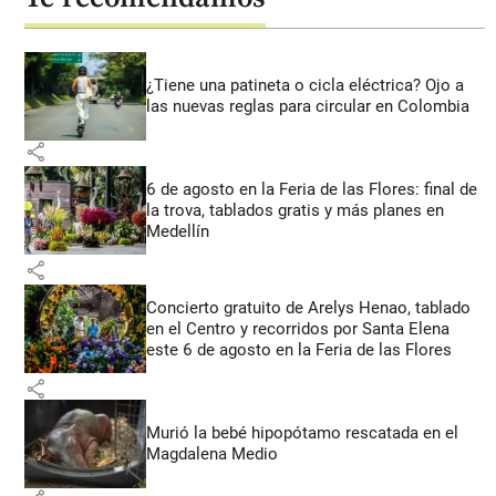
¿Tiene una patineta o cicla eléctrica? Ojo a
las nuevas reglas para circular en Colombia
share
6 de agosto en la Feria de las Flores: final de
la trova, tablados gratis y más planes en
Medellín
share
Concierto gratuito de Arelys Henao, tablado
en el Centro y recorridos por Santa Elena
este 6 de agosto en la Feria de las Flores
share
Murió la bebé hipopótamo rescatada en el
Magdalena Medio