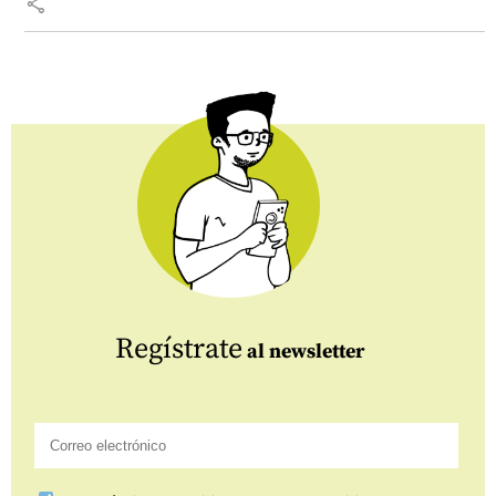
share
Regístrate
al newsletter