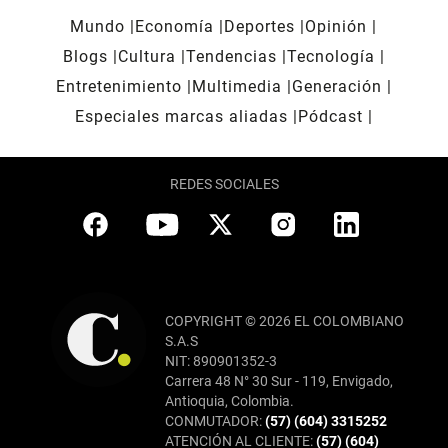
Mundo
Economía
Deportes
Opinión
Blogs
Cultura
Tendencias
Tecnología
Entretenimiento
Multimedia
Generación
Especiales marcas aliadas
Pódcast
REDES SOCIALES
COPYRIGHT © 2026 EL COLOMBIANO
S.A.S
NIT: 890901352-3
Carrera 48 N° 30 Sur - 119, Envigado,
Antioquia, Colombia.
CONMUTADOR:
(57) (604) 3315252
ATENCIÓN AL CLIENTE:
(57) (604)