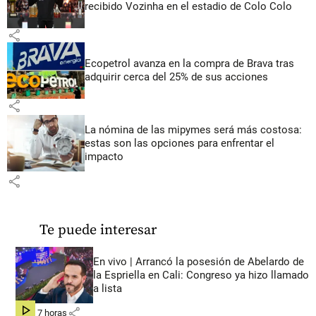
recibido Vozinha en el estadio de Colo Colo
share
Ecopetrol avanza en la compra de Brava tras
adquirir cerca del 25% de sus acciones
share
La nómina de las mipymes será más costosa:
estas son las opciones para enfrentar el
impacto
share
Te puede interesar
En vivo | Arrancó la posesión de Abelardo de
la Espriella en Cali: Congreso ya hizo llamado
a lista
share
hace 7 horas