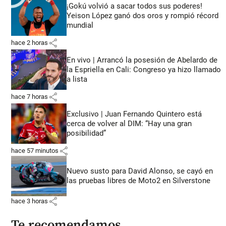
¡Gokú volvió a sacar todos sus poderes!
Yeison López ganó dos oros y rompió récord
mundial
share
hace 2 horas
En vivo | Arrancó la posesión de Abelardo de
la Espriella en Cali: Congreso ya hizo llamado
a lista
share
hace 7 horas
Exclusivo | Juan Fernando Quintero está
cerca de volver al DIM: “Hay una gran
posibilidad”
share
hace 57 minutos
Nuevo susto para David Alonso, se cayó en
las pruebas libres de Moto2 en Silverstone
share
hace 3 horas
Te recomendamos