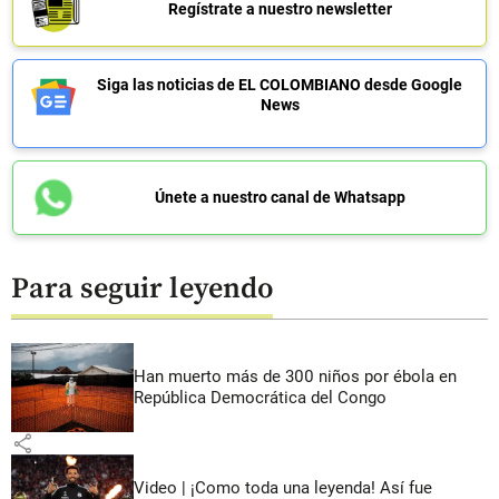
Regístrate a nuestro newsletter
Siga las noticias de EL COLOMBIANO desde Google
News
Únete a nuestro canal de Whatsapp
Para seguir leyendo
Han muerto más de 300 niños por ébola en
República Democrática del Congo
share
Video | ¡Como toda una leyenda! Así fue