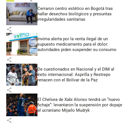
Cerraron centro estético en Bogotá tras
hallar desechos biológicos y presuntas
irregularidades sanitarias
share
Invima alerta por la venta ilegal de un
supuesto medicamento para el dolor:
autoridades piden suspender su consumo
share
De cuestionados en Nacional y el DIM al
éxito internacional: Asprilla y Restrepo
renacen con el Bolívar de la Paz
share
El Chelsea de Xabi Alonso tendrá un “nuevo
fichaje”: levantaron la suspensión por dopaje
al ucraniano Mijailo Mudryk
share