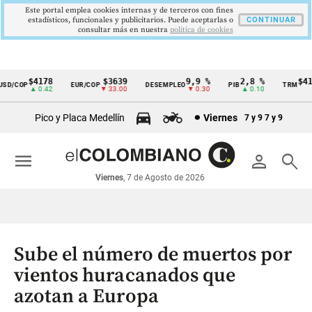
Este portal emplea cookies internas y de terceros con fines
estadísticos, funcionales y publicitarios. Puede aceptarlas o
CONTINUAR
consultar más en nuestra
politica de cookies
$4178
$3639
9,9 %
2,8 %
$4178
/COP
EUR/COP
DESEMPLEO
PIB
TRM
Cintillo
▲ 0.42
▼ 33.00
▼ 0.30
▲ 0.10
▲ 
de
Pico y Placa Medellín
Viernes
7 y 9
7 y 9
indicadores
económicos
menu
person
search
Colombia
Viernes
, 7 de Agosto de 2026
Sube el número de muertos por
vientos huracanados que
azotan a Europa