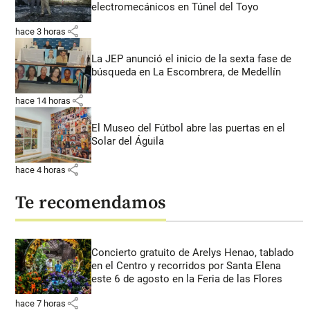
electromecánicos en Túnel del Toyo
share
hace 3 horas
La JEP anunció el inicio de la sexta fase de
búsqueda en La Escombrera, de Medellín
share
hace 14 horas
El Museo del Fútbol abre las puertas en el
Solar del Águila
share
hace 4 horas
Te recomendamos
Concierto gratuito de Arelys Henao, tablado
en el Centro y recorridos por Santa Elena
este 6 de agosto en la Feria de las Flores
share
hace 7 horas