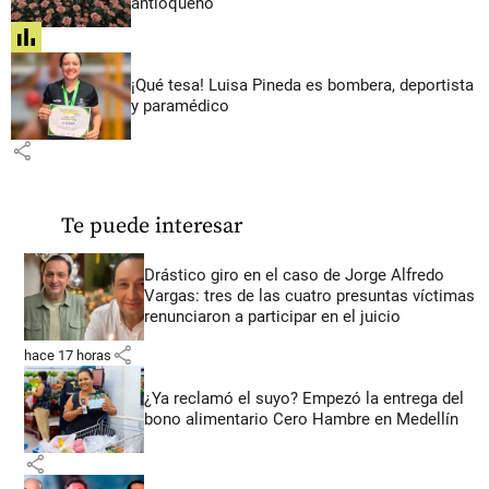
antioqueño
share
¡Qué tesa! Luisa Pineda es bombera, deportista
y paramédico
share
Te puede interesar
Drástico giro en el caso de Jorge Alfredo
Vargas: tres de las cuatro presuntas víctimas
renunciaron a participar en el juicio
share
hace 17 horas
¿Ya reclamó el suyo? Empezó la entrega del
bono alimentario Cero Hambre en Medellín
share