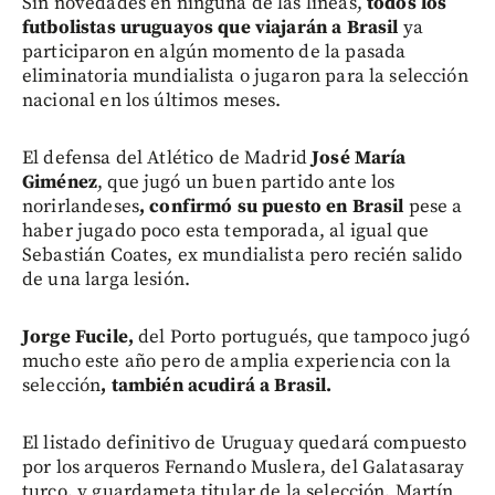
Sin novedades en ninguna de las líneas,
todos los
futbolistas uruguayos que viajarán a Brasil
ya
participaron en algún momento de la pasada
eliminatoria mundialista o jugaron para la selección
nacional en los últimos meses.
El defensa del Atlético de Madrid
José María
Giménez
, que jugó un buen partido ante los
norirlandeses
, confirmó su puesto en Brasil
pese a
haber jugado poco esta temporada, al igual que
Sebastián Coates, ex mundialista pero recién salido
de una larga lesión.
Jorge Fucile,
del Porto portugués, que tampoco jugó
mucho este año pero de amplia experiencia con la
selección
, también acudirá a Brasil.
El listado definitivo de Uruguay quedará compuesto
por los arqueros Fernando Muslera, del Galatasaray
turco, y guardameta titular de la selección, Martín