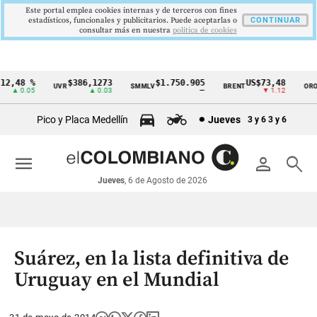
Este portal emplea cookies internas y de terceros con fines
estadísticos, funcionales y publicitarios. Puede aceptarlas o
CONTINUAR
consultar más en nuestra
politica de cookies
,48 %
$386,1273
$1.750.905
US$73,48
U
UVR
SMMLV
BRENT
ORO
Cintillo
▲ 0.05
▲ 0.03
—
▼ 1.12
de
Pico y Placa Medellín
Jueves
3 y 6
3 y 6
indicadores
económicos
menu
person
search
Colombia
Jueves
, 6 de Agosto de 2026
Suárez, en la lista definitiva de
Uruguay en el Mundial