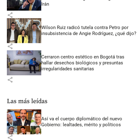
Irán
share
Wilson Ruiz radicó tutela contra Petro por
insubsistencia de Angie Rodríguez, ¿qué dijo?
share
Cerraron centro estético en Bogotá tras
hallar desechos biológicos y presuntas
irregularidades sanitarias
share
Las más leídas
Así va el cuerpo diplomático del nuevo
Gobierno: lealtades, mérito y políticos
share