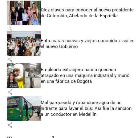
Diez claves para conocer al nuevo presidente
de Colombia, Abelardo de la Espriella
share
Entre caras nuevas y viejos conocidos: así es
el nuevo Gobierno
share
Empleado extranjero habría quedado
atrapado en una máquina industrial y murió
en una fábrica de Bogotá
share
Mal parqueado y robándose agua de un
hidrante para lavar el bus: Así fue la sanción
a un conductor en Medellín
share