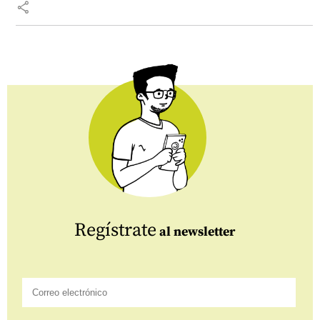
share
Regístrate
al newsletter