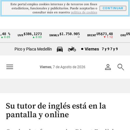
Este portal emplea cookies internas y de terceros con fines
estadísticos, funcionales y publicitarios. Puede aceptarlas o
CONTINUAR
consultar más en nuestra
politica de cookies
8 %
$386,1273
$1.750.905
US$73,48
US$
UVR
SMMLV
BRENT
ORO
Cintillo
0.05
▲ 0.03
—
▼ 1.12
de
Pico y Placa Medellín
Viernes
7 y 9
7 y 9
indicadores
económicos
menu
person
search
Viernes
, 7 de Agosto de 2026
Colombia
Su tutor de inglés está en la
pantalla y online