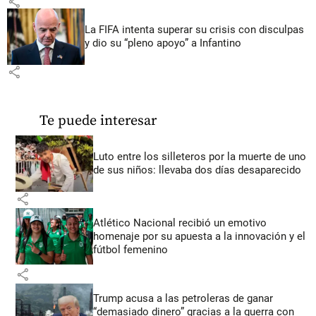
share
La FIFA intenta superar su crisis con disculpas
y dio su “pleno apoyo” a Infantino
share
Te puede interesar
Luto entre los silleteros por la muerte de uno
de sus niños: llevaba dos días desaparecido
share
Atlético Nacional recibió un emotivo
homenaje por su apuesta a la innovación y el
fútbol femenino
share
Trump acusa a las petroleras de ganar
“demasiado dinero” gracias a la guerra con