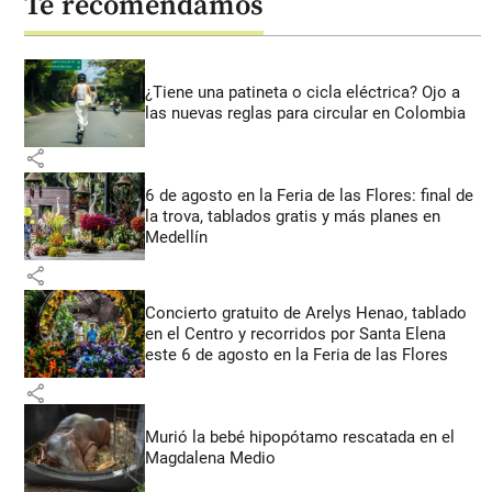
Te recomendamos
¿Tiene una patineta o cicla eléctrica? Ojo a
las nuevas reglas para circular en Colombia
share
6 de agosto en la Feria de las Flores: final de
la trova, tablados gratis y más planes en
Medellín
share
Concierto gratuito de Arelys Henao, tablado
en el Centro y recorridos por Santa Elena
este 6 de agosto en la Feria de las Flores
share
Murió la bebé hipopótamo rescatada en el
Magdalena Medio