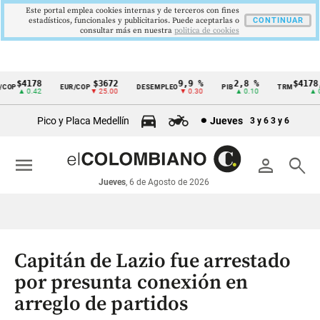
Este portal emplea cookies internas y de terceros con fines
estadísticos, funcionales y publicitarios. Puede aceptarlas o
CONTINUAR
consultar más en nuestra
politica de cookies
$4178
$3672
9,9 %
2,8 %
$4178,2
OP
EUR/COP
DESEMPLEO
PIB
TRM
Cintillo
▲ 0.42
▼ 25.00
▼ 0.30
▲ 0.10
▲ 0.4
de
Pico y Placa Medellín
Jueves
3 y 6
3 y 6
indicadores
económicos
menu
person
search
Colombia
Jueves
, 6 de Agosto de 2026
Capitán de Lazio fue arrestado
por presunta conexión en
arreglo de partidos