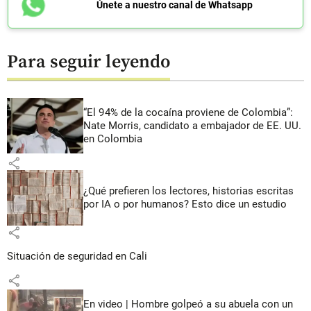
Únete a nuestro canal de Whatsapp
Para seguir leyendo
“El 94% de la cocaína proviene de Colombia”:
Nate Morris, candidato a embajador de EE. UU.
en Colombia
share
¿Qué prefieren los lectores, historias escritas
por IA o por humanos? Esto dice un estudio
share
Situación de seguridad en Cali
share
En video | Hombre golpeó a su abuela con un