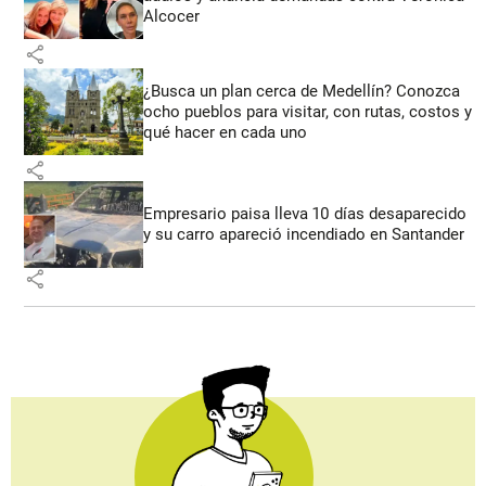
Alcocer
share
¿Busca un plan cerca de Medellín? Conozca
ocho pueblos para visitar, con rutas, costos y
qué hacer en cada uno
share
Empresario paisa lleva 10 días desaparecido
y su carro apareció incendiado en Santander
share