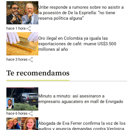
Uribe responde a rumores sobre no asistir a
la posesión de De la Espriella: “no tiene
reserva política alguna”
share
hace 1 hora
Oro ilegal en Colombia ya iguala las
exportaciones de café: mueve US$3.500
millones al año
share
hace 3 horas
Te recomendamos
Minuto a minuto: así asesinaron a
empresario aguacatero en mall de Envigado
share
hace 6 horas
Abogada de Eva Ferrer confirma la voz de los
audios y anuncia demandas contra Verónica