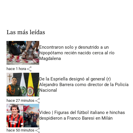
Las más leídas
Encontraron solo y desnutrido a un
hipopótamo recién nacido cerca al río
Magdalena
share
hace 1 hora
De la Espriella designó al general (r)
Alejandro Barrera como director de la Policía
Nacional
share
hace 27 minutos
Video | Figuras del fútbol italiano e hinchas
despidieron a Franco Baresi en Milán
share
hace 50 minutos