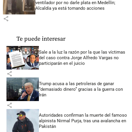
ventilador por no darle plata en Medellín;
Alcaldía ya está tomando acciones
share
Te puede interesar
Sale a la luz la razón por la que las víctimas
del caso contra Jorge Alfredo Vargas no
participarán en el juicio
share
Trump acusa a las petroleras de ganar
“demasiado dinero” gracias a la guerra con
Irán
share
Autoridades confirman la muerte del famoso
alpinista Nirmal Purja, tras una avalancha en
Pakistán