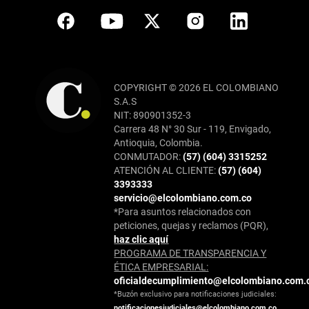
COPYRIGHT © 2026 EL COLOMBIANO
S.A.S
NIT: 890901352-3
Carrera 48 N° 30 Sur - 119, Envigado,
Antioquia, Colombia.
CONMUTADOR:
(57) (604) 3315252
ATENCIÓN AL CLIENTE:
(57) (604)
3393333
servicio@elcolombiano.com.co
*Para asuntos relacionados con
peticiones, quejas y reclamos (PQR),
haz clic aquí
PROGRAMA DE TRANSPARENCIA Y
ÉTICA EMPRESARIAL:
oficialdecumplimiento@elcolombiano.com.
*Buzón exclusivo para notificaciones judiciales:
notificacionesjudiciales@elcolombiano.com.co