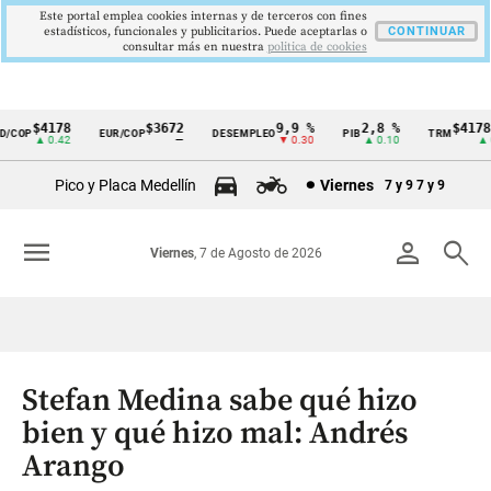
Este portal emplea cookies internas y de terceros con fines
estadísticos, funcionales y publicitarios. Puede aceptarlas o
CONTINUAR
consultar más en nuestra
politica de cookies
$4178
$3672
9,9 %
2,8 %
$4178,2
COP
EUR/COP
DESEMPLEO
PIB
TRM
Cintillo
▲ 0.42
—
▼ 0.30
▲ 0.10
▲ 0.
de
Pico y Placa Medellín
Viernes
7 y 9
7 y 9
indicadores
económicos
menu
person
search
Viernes
, 7 de Agosto de 2026
Colombia
Stefan Medina sabe qué hizo
bien y qué hizo mal: Andrés
Arango