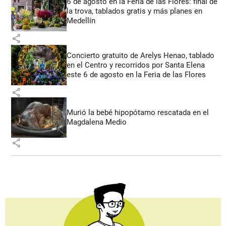
6 de agosto en la Feria de las Flores: final de
la trova, tablados gratis y más planes en
Medellín
share
Concierto gratuito de Arelys Henao, tablado
en el Centro y recorridos por Santa Elena
este 6 de agosto en la Feria de las Flores
share
Murió la bebé hipopótamo rescatada en el
Magdalena Medio
share