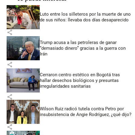
Luto entre los silleteros por la muerte de uno
de sus niños: llevaba dos días desaparecido
share
Trump acusa a las petroleras de ganar
“demasiado dinero” gracias a la guerra con
Irán
share
Cerraron centro estético en Bogotá tras
hallar desechos biológicos y presuntas
irregularidades sanitarias
share
Wilson Ruiz radicó tutela contra Petro por
insubsistencia de Angie Rodríguez, ¿qué dijo?
share