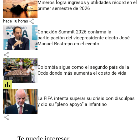
Mineros logra ingresos y utilidades récord en el
primer semestre de 2026
share
hace 10 horas
Conexión Summit 2026 confirma la
participación del vicepresidente electo José
Manuel Restrepo en el evento
share
Colombia sigue como el segundo país de la
Ocde donde más aumenta el costo de vida
share
La FIFA intenta superar su crisis con disculpas
y dio su “pleno apoyo” a Infantino
share
Te puede interesar