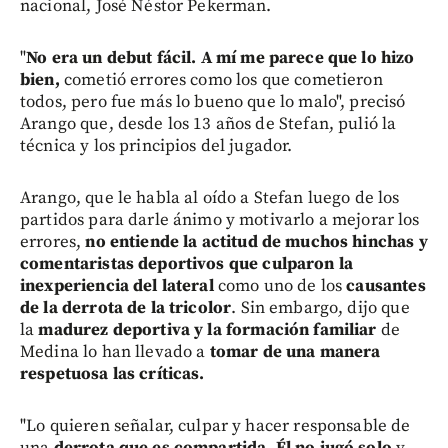
nacional, José Néstor Pekerman.
"
No era un debut fácil. A mí me parece que lo hizo
bien,
cometió errores como los que cometieron
todos, pero fue más lo bueno que lo malo", precisó
Arango que, desde los 13 años de Stefan, pulió la
técnica y los principios del jugador.
Arango, que le habla al oído a Stefan luego de los
partidos para darle ánimo y motivarlo a mejorar los
errores,
no entiende la actitud de muchos hinchas y
comentaristas deportivos
que culparon la
inexperiencia del lateral
como uno de los
causantes
de la derrota de la tricolor
. Sin embargo, dijo que
la
madurez deportiva y la formación familiar
de
Medina lo han llevado a
tomar de una manera
respetuosa las críticas.
"Lo quieren señalar, culpar y hacer responsable de
una
derrota que es compartida
.
Él no jugó solo
y