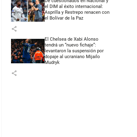
De cuestionados en Nacional y
el DIM al éxito internacional:
Asprilla y Restrepo renacen con
el Bolívar de la Paz
share
El Chelsea de Xabi Alonso
tendrá un “nuevo fichaje”:
levantaron la suspensión por
dopaje al ucraniano Mijailo
Mudryk
share