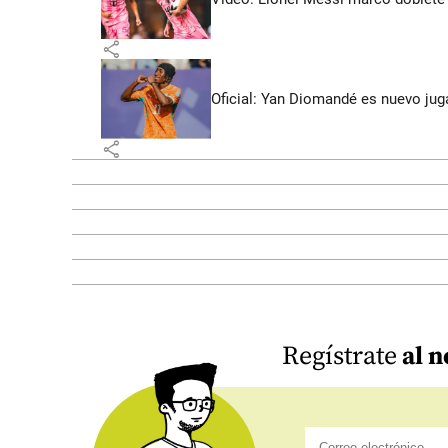
share
Oficial: Yan Diomandé es nuevo jug
share
Regístrate
al n