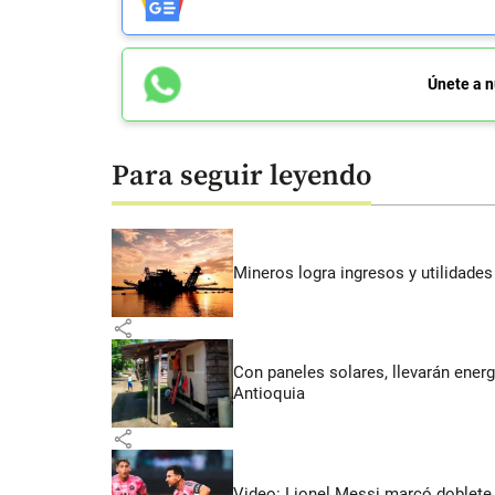
Únete a n
Para seguir leyendo
Mineros logra ingresos y utilidade
share
Con paneles solares, llevarán energí
Antioquia
share
Video: Lionel Messi marcó doblete 