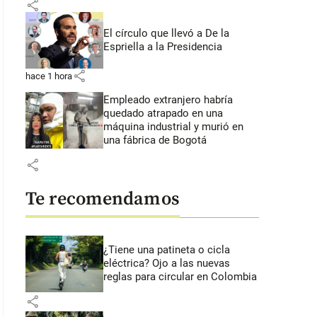
share
El círculo que llevó a De la
Espriella a la Presidencia
share
hace 1 hora
Empleado extranjero habría
quedado atrapado en una
máquina industrial y murió en
una fábrica de Bogotá
share
Te recomendamos
¿Tiene una patineta o cicla
eléctrica? Ojo a las nuevas
reglas para circular en Colombia
share