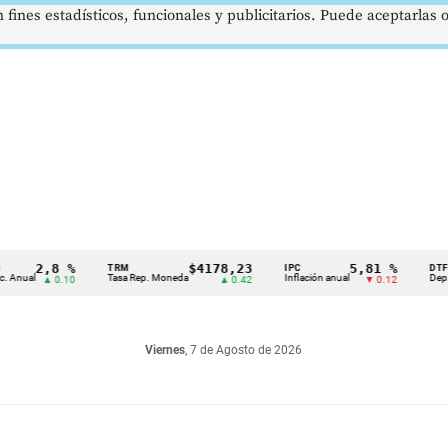
 fines estadísticos, funcionales y publicitarios. Puede aceptarlas
2,8 %
$4178,23
5,81 %
TRM
IPC
DTF
l
Tasa Rep. Moneda
Inflación anual
Dep. Términ
▲ 0.10
▲ 0.42
▼ 0.12
Viernes
, 7 de Agosto de 2026